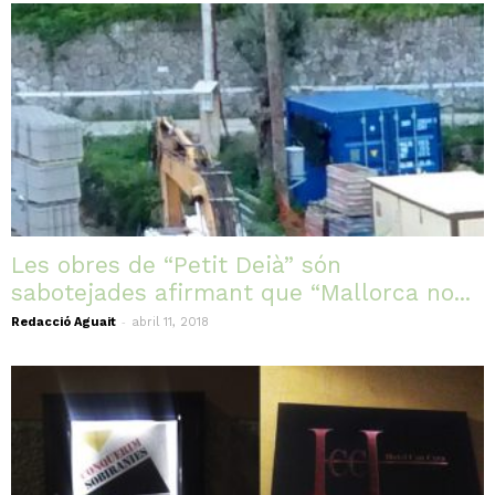
Les obres de “Petit Deià” són
sabotejades afirmant que “Mallorca no...
-
Redacció Aguait
abril 11, 2018