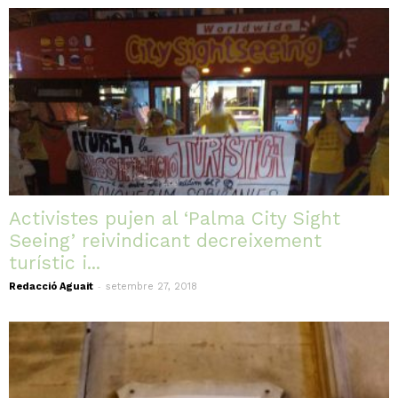
Activistes pujen al ‘Palma City Sight
Seeing’ reivindicant decreixement
turístic i...
-
Redacció Aguait
setembre 27, 2018