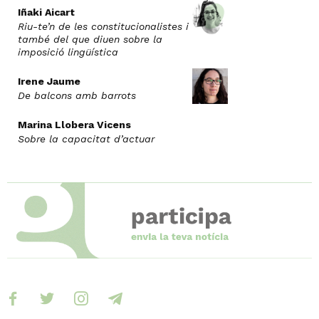
Iñaki Aicart
Riu-te’n de les constitucionalistes i
també del que diuen sobre la
imposició lingüística
Irene Jaume
De balcons amb barrots
Marina Llobera Vicens
Sobre la capacitat d’actuar
facebook
twitter
instagram
telegram