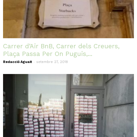
Carrer d’Air BnB, Carrer dels Creuers,
Plaça Passa Per On Puguis,...
-
Redacció Aguait
setembre 27, 2018