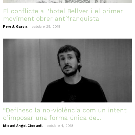
El conflicte a l’hotel Bellver i el primer
moviment obrer antifranquista
-
Pere J. Garcia
octubre 25, 2018
“Definesc la no-violència com un intent
d’imposar una forma única de...
-
Miquel Àngel Cloquell
octubre 4, 2018