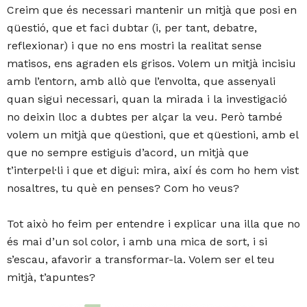
Creim que és necessari mantenir un mitjà que posi en
qüestió, que et faci dubtar (i, per tant, debatre,
reflexionar) i que no ens mostri la realitat sense
matisos, ens agraden els grisos. Volem un mitjà incisiu
amb l’entorn, amb allò que l’envolta, que assenyali
quan sigui necessari, quan la mirada i la investigació
no deixin lloc a dubtes per alçar la veu. Però també
volem un mitjà que qüestioni, que et qüestioni, amb el
que no sempre estiguis d’acord, un mitjà que
t’interpel·li i que et digui: mira, així és com ho hem vist
nosaltres, tu què en penses? Com ho veus?
Tot això ho feim per entendre i explicar una illa que no
és mai d’un sol color, i amb una mica de sort, i si
s’escau, afavorir a transformar-la. Volem ser el teu
mitjà, t’apuntes?