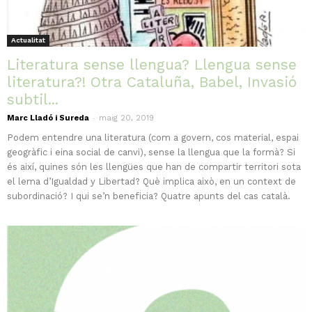
Actualitat
Literatura sense llengua? Llengua sense
literatura?! Otra Cataluña, Babel, Invasió
subtil...
-
Marc Lladó i Sureda
maig 20, 2019
Podem entendre una literatura (com a govern, cos material, espai
geogràfic i eina social de canvi), sense la llengua que la formà? Si
és així, quines són les llengües que han de compartir territori sota
el lema d’Igualdad y Libertad? Què implica això, en un context de
subordinació? I qui se’n beneficia? Quatre apunts del cas català.