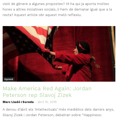
visió de gènere a algunes propostes? Hi ha qui ja aporta moltes
hores a altres iniciatives socials, li hem de demanar igual que a la
resta? Aquest article obr aquest meló reflexiu.
Opinió
Make America Red Again: Jordan
Peterson rep Slavoj Zizek
-
Marc Lladó i Sureda
abril 15, 2019
A denou d’abril els ‘intel·lectuals’ més mediàtics dels darrers anys,
Slavoj Zizek i Jordan Peterson, debatran sobre “Happiness: