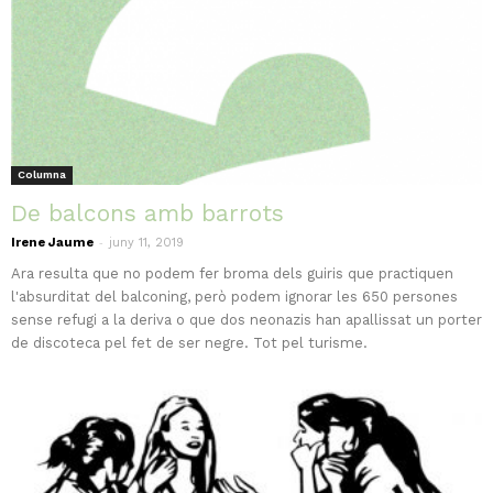
Columna
De balcons amb barrots
-
Irene Jaume
juny 11, 2019
Ara resulta que no podem fer broma dels guiris que practiquen
l'absurditat del balconing, però podem ignorar les 650 persones
sense refugi a la deriva o que dos neonazis han apallissat un porter
de discoteca pel fet de ser negre. Tot pel turisme.