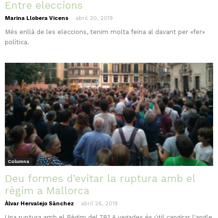
Entre eleccions
-
Marina Llobera Vicens
abril 30, 2019
Més enllà de les eleccions, tenim molta feina al davant per «fer»
política.
Columna
Deu formes d’evitar la ruptura amb el
règim a Mallorca
-
Àlvar Hervalejo Sànchez
abril 26, 2019
Una ruptura amb el Règim del 78? A vegades és útil capgirar l'angle