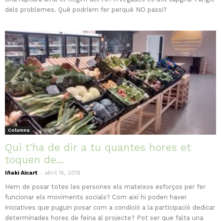
dels problemes. Què podríem fer perquè NO passi?
Columna
Qui t’ha de dir a tu quantes hores et
toquen de...
-
Iñaki Aicart
abril 16, 2019
Hem de posar totes les persones els mateixos esforços per fer
funcionar els moviments socials? Com així hi poden haver
iniciatives que puguin posar com a condició a la participació dedicar
determinades hores de feina al projecte? Pot ser que falta una