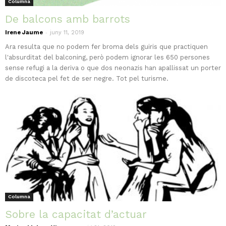
Columna
De balcons amb barrots
-
Irene Jaume
juny 11, 2019
Ara resulta que no podem fer broma dels guiris que practiquen
l'absurditat del balconing, però podem ignorar les 650 persones
sense refugi a la deriva o que dos neonazis han apallissat un porter
de discoteca pel fet de ser negre. Tot pel turisme.
Columna
Sobre la capacitat d’actuar