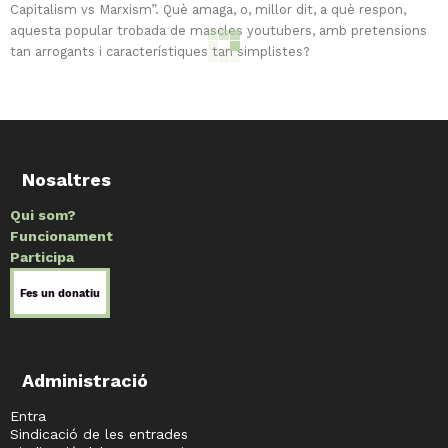
Capitalism vs Marxism”. Què amaga, o, millor dit, a què respon,
aquesta popular trobada de mascles youtubers, amb pretensions
tan arrogants i característiques tan simplistes?
Columna
El futur del règim
-
Àlvar Hervalejo Sànchez
abril 2, 2019
Em desagrada profundament veure formacions d'esquerres
caiguent de quatre potes en el parany de la política-espectacle.