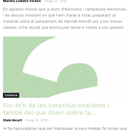
-
Marina Llobera Vicens
maig 21, 2019
En aquests mesos que ja duim d'eleccions i campanyes electorals,
i de discurs insistent en què hem d'anar a votar, preparant un
material sobre el pensament de Hannah Arendt per a les meves
classes, m'he aturat una estona per donar-li voltes a una qüestió.
Columna
Riu-te’n de les constitucionalistes i
també del que diuen sobre la...
-
Iñaki Aicart
maig 14, 2019
Hi ha nacionalistes que per blanquejar la seva imatge fa temps que