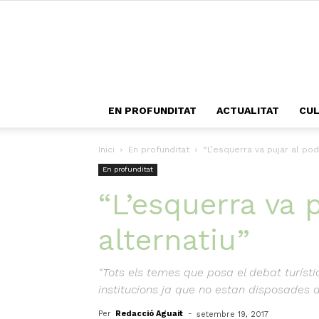
EN PROFUNDITAT
ACTUALITAT
CU
Inici
En profunditat
“L’esquerra va pujar al po
En profunditat
“L’esquerra va 
alternatiu”
“Tots els temes que posa el debat turíst
institucions ja que no estan disposades 
Per
Redacció Aguait
-
setembre 19, 2017