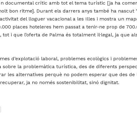
t un documental crític amb tot el tema turístic [ja ha come
lt bon ritme]. Durant els darrers anys també ha nascut ‘Te
’activitat del lloguer vacacional a les Illes i mostra un m
00.000 places hoteleres hem passat a tenir-ne prop de 700.
tot i que l’oferta de Palma és totalment il·legal, ja que als
es d’explotació laboral, problemes ecològics i problemes
a sobre la problemàtica turística, des de diferents perspec
nerar les alternatives perquè no podem esperar que des de 
recuperar, ja no només sostenibilitat, sinó dignitat.