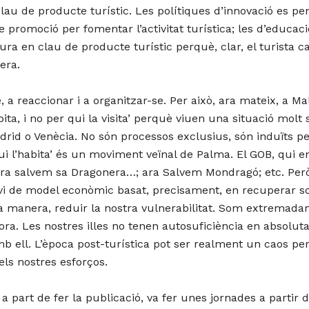
lau de producte turístic. Les polítiques d’innovació es p
s de promoció per fomentar l’activitat turística; les d’educa
ultura en clau de producte turístic perquè, clar, el turista
era.
 a reaccionar i a organitzar-se. Per això, ara mateix, a 
bita, i no per qui la visita’ perquè viuen una situació mol
adrid o Venècia. No són processos exclusius, són induïts p
qui l’habita’ és un moviment veïnal de Palma. El GOB, qui en
 salvem sa Dragonera…; ara Salvem Mondragó; etc. Però 
 de model econòmic basat, precisament, en recuperar so
uesta manera, reduir la nostra vulnerabilitat. Som extrema
 fora. Les nostres illes no tenen autosuficiència en absol
mb ell. L’època post-turística pot ser realment un caos pe
els nostres esforços.
’, a part de fer la publicació, va fer unes jornades a parti