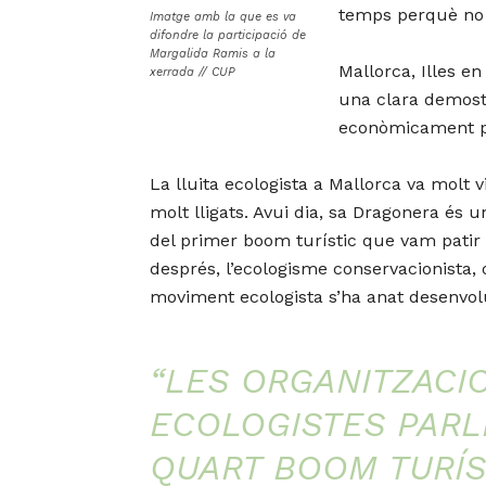
temps perquè no h
Imatge amb la que es va
difondre la participació de
Margalida Ramis a la
Mallorca, Illes en
xerrada // CUP
una clara demost
econòmicament p
La lluita ecologista a Mallorca va molt 
molt lligats. Avui dia, sa Dragonera és 
del primer boom turístic que vam patir a 
després, l’ecologisme conservacionista, 
moviment ecologista s’ha anat desenvolupa
“LES ORGANITZACI
ECOLOGISTES PARL
QUART BOOM TURÍS