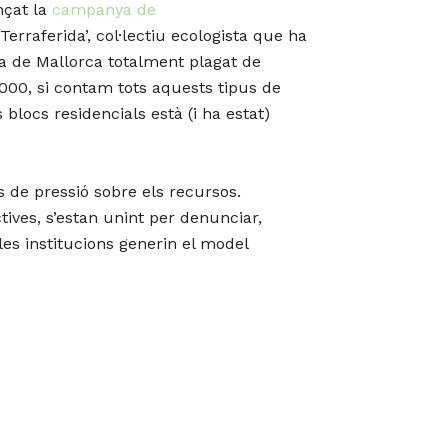
nçat la
campanya de
rraferida’, col·lectiu ecologista que ha
apa de Mallorca totalment plagat de
000, si contam tots aquests tipus de
 blocs residencials està (i ha estat)
 de pressió sobre els recursos.
tives, s’estan unint per denunciar,
les institucions generin el model