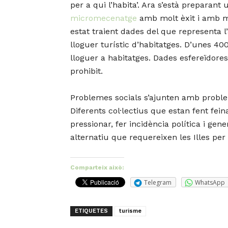
per a qui l’habita’. Ara s’està preparan
micromecenatge
amb molt èxit i amb mo
estat traient dades del que representa l
lloguer turístic d’habitatges. D’unes 4
lloguer a habitatges. Dades esfereïdores, 
prohibit.
Problemes socials s’ajunten amb problem
Diferents col·lectius que estan fent fein
pressionar, fer incidència política i ge
alternatiu que requereixen les Illes per 
Comparteix això:
Telegram
WhatsApp
ETIQUETES
turisme