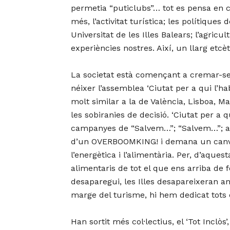
permetia “puticlubs”… tot es pensa en c
més, l’activitat turística; les polítique
Universitat de les Illes Balears; l’agric
experiències nostres. Així, un llarg etcèt
La societat està començant a cremar-se,
néixer l’assemblea ‘Ciutat per a qui l’ha
molt similar a la de València, Lisboa, M
les sobiranies de decisió. ‘Ciutat per a 
campanyes de “Salvem…”; “Salvem…”; ara
d’un OVERBOOMKING! i demana un canvi
l’energètica i l’alimentària. Per, d’aq
alimentaris de tot el que ens arriba de
desaparegui, les Illes desapareixeran a
marge del turisme, hi hem dedicat tots 
Han sortit més col·lectius, el ‘Tot Inclòs