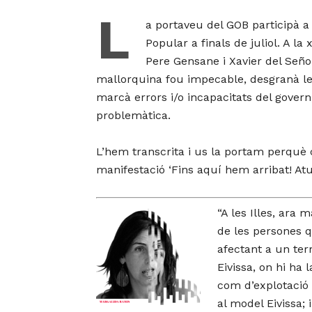
L
a portaveu del GOB participà a 
Popular a finals de juliol. A la
Pere Gensane i Xavier del Señor 
mallorquina fou impecable, desgranà les
marcà errors i/o incapacitats del govern,
problemàtica.
L’hem transcrita i us la portam perquè
manifestació ‘Fins aquí hem arribat! Atu
“A les Illes, ara m
de les persones q
afectant a un terr
Eivissa, on hi ha
com d’explotació 
al model Eivissa;