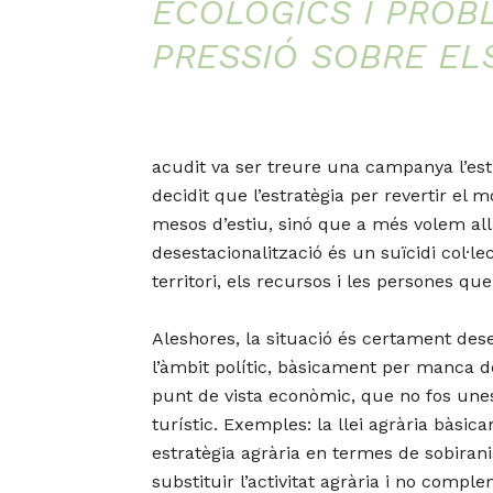
ECOLÒGICS I PROB
PRESSIÓ SOBRE EL
acudit va ser treure una campanya l’est
decidit que l’estratègia per revertir el 
mesos d’estiu, sinó que a més volem all
desestacionalització és un suïcidi col·l
territori, els recursos i les persones que
Aleshores, la situació és certament dese
l’àmbit polític, bàsicament per manca de
punt de vista econòmic, que no fos unes 
turístic. Exemples: la llei agrària bàsi
estratègia agrària en termes de sobirania
substituir l’activitat agrària i no compl