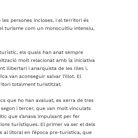
es persones incloses, i el territori és
el turisme com un monocultiu intensiu,
turístic, els quals han anat sempre
ització molt relacionat amb la iniciativa
llibertari i anarquista de les Illes i,
a van aconseguir salvar l’illot. El
tori totalment turistitzat.
cs que ho han avaluat, es xerra de tres
 segon i tercer, que van molt vinculats
sitic que s’anava impulsant per fer
ons turístiques. El primer va ser el dels
 al litoral en l’època pre-turística, que