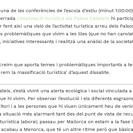
una de les conferències de l’escola d’estiu (minut 1:00:00
xerrada
L’explotació turística als Països Catalans
hi partic
fent així una visió de l’activitat turística arreu dels Païs
 problemàtiques que vivim a les illes (que no han canviat)
 iniciatives interessants i realitzà una anàlisi de la societ
 creim que aporta temes i problemàtiques importants a te
rem la massificació turística’ d’aquest dissabte.
ateix, s’està vivint una alerta ecològica i social vinculada a 
ue hi vivim. Per observar l’evolució i els diferents esgrao
itori i a les persones que hi viuen únicament heu de venir 
 la situació més alarmant tant des del punt de vista de re
turística laboral; passau per Mallorca on estam a la fase
 i acabau a Menorca, que té un altre ritme però que bàsica