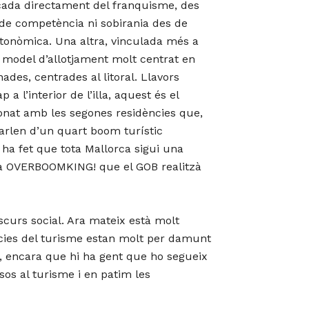
cada directament del franquisme, des
s de competència ni sobirania des de
utonòmica. Una altra, vinculada més a
 model d’allotjament molt centrat en
ades, centrades al litoral. Llavors
a l’interior de l’illa, aquest és el
onat amb les segones residències que,
 parlen d’un quart boom turístic
 ha fet que tota Mallorca sigui una
anya OVERBOOMKING! que el GOB realitzà
iscurs social. Ara mateix està molt
cies del turisme estan molt per damunt
e, encara que hi ha gent que ho segueix
os al turisme i en patim les