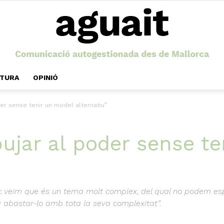
LTURA
OPINIÓ
Aguait
der sense tenir un model alternatiu”
pujar al poder sense t
ic veim que és un tema molt complex, del qual no podem es
a abastar-lo amb tota la seva complexitat”.