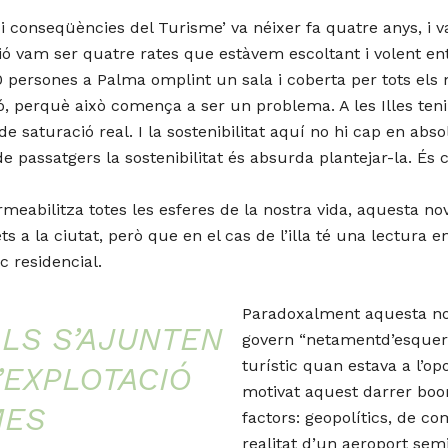
nys i conseqüències del Turisme’ va néixer fa quatre anys, 
ió vam ser quatre rates que estàvem escoltant i volent ent
0 persones a Palma omplint un sala i coberta per tots els
ió, perquè això comença a ser un problema. A les Illes te
e saturació real. I la sostenibilitat aquí no hi cap en abs
 passatgers la sostenibilitat és absurda plantejar-la. És 
meabilitza totes les esferes de la nostra vida, aquesta nov
 a la ciutat, però que en el cas de l’illa té una lectura e
c residencial.
Paradoxalment aquesta no
LS S’AJUNTEN
govern “netamentd’esquerr
turístic quan estava a l’op
EXPLOTACIÓ
motivat aquest darrer boo
MES
factors: geopolítics, de com
realitat d’un aeroport semi