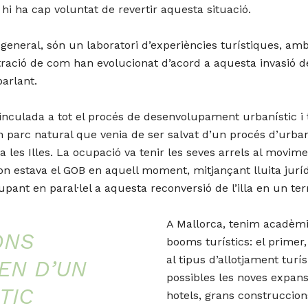
i ha cap voluntat de revertir aquesta situació.
 general, són un laboratori d’experiències turístiques, amb l
ració de com han evolucionat d’acord a aquesta invasió d
arlant.
vinculada a tot el procés de desenvolupament urbanístic i 
un parc natural que venia de ser salvat d’un procés d’urban
les Illes. La ocupació va tenir les seves arrels al moviment 
on estava el GOB en aquell moment, mitjançant lluita jurídic
nt en paral·lel a aquesta reconversió de l’illa en un terri
A Mallorca, tenim acadèmi
ONS
booms turístics: el primer,
al tipus d’allotjament turí
EN D’UN
possibles les noves expansi
TIC
hotels, grans construccions