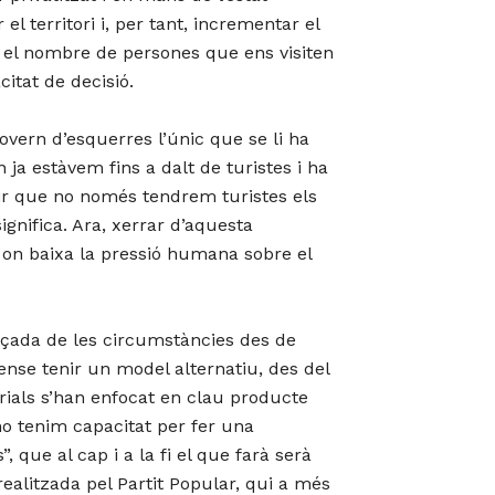
el territori i, per tant, incrementar el
, el nombre de persones que ens visiten
itat de decisió.
govern d’esquerres l’únic que se li ha
a estàvem fins a dalt de turistes i ha
l dir que no només tendrem turistes els
gnifica. Ara, xerrar d’aquesta
n on baixa la pressió humana sobre el
alçada de les circumstàncies des de
ense tenir un model alternatiu, des del
orials s’han enfocat en clau producte
 no tenim capacitat per fer una
 que al cap i a la fi el que farà serà
 realitzada pel Partit Popular, qui a més