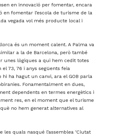
ensen en innovació per fomentar, encara
ció en fomentar l’escola de turisme de la
 cada vegada vol més producte local i
Mallorca és un moment calent. A Palma va
t similar a la de Barcelona, però també
er unes lògiques a qui hem cedit totes
 el 73, 76 i anys següents feia
hi ha hagut un canvi, ara el GOB parla
biranies. Fonamentalment en dues,
dament dependents en termes energètics i
utament res, en el moment que el turisme
rquè no hem generat alternatives al
r de les quals nasqué l’assemblea ‘Ciutat