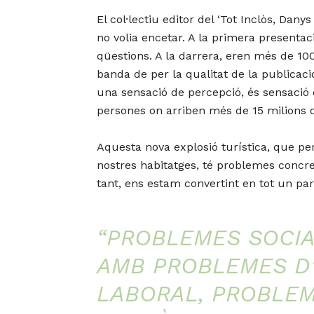
El col·lectiu editor del ‘Tot Inclòs, Da
no volia encetar. A la primera presentac
qüestions. A la darrera, eren més de 10
banda de per la qualitat de la publicac
una sensació de percepció, és sensació d
persones on arriben més de 15 milions de
Aquesta nova explosió turística, que per
nostres habitatges, té problemes concrets
tant, ens estam convertint en tot un par
“PROBLEMES SOCIA
AMB PROBLEMES D’
LABORAL, PROBLE