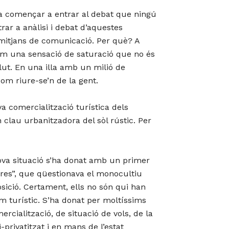
i va començar a entrar al debat que ningú
rar a anàlisi i debat d’aquestes
 mitjans de comunicació. Per què? A
nim una sensació de saturació que no és
olut. En una illa amb un milió de
com riure-se’n de la gent.
a comercialització turística dels
n clau urbanitzadora del sòl rústic. Per
va situació s’ha donat amb un primer
es”, que qüestionava el monocultiu
osició. Certament, ells no són qui han
m turístic. S’ha donat per moltíssims
ercialització, de situació de vols, de la
-privatitzat i en mans de l’estat