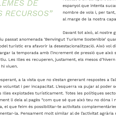
LEMES DE
espanyol que intenta sucar 
S RECURSOS”
nombre de vols i, per tant
al marge de la nostra capac
Davant tot això, al nostre 
iu passat anomenada ‘Benvingut Turisme Sostenible’ quan j
model turístic era afavorir la desestacionalització. Això vo
argar la temporada amb l’increment de pressió que això si
ectiu. Les Illes es recuperen, justament, els mesos d’hiver
 hi viuen.
sperant, a la vista que no s’estan generant respostes a l’
 voluntat i per incapacitat. L’esquerra va pujar al poder s
Illes explotades turísticament. Totes les polítiques sect
cament li deia al pagès “com que sé que això teu no dóna i
, el que feim és possibilitar-te activitats complementàries”,
ementar-la. Pensament molt similar al de l’activitat agrària