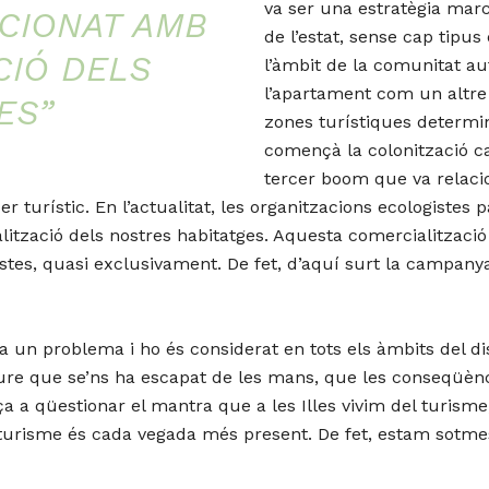
va ser una estratègia mar
CIONAT AMB
de l’estat, sense cap tipu
CIÓ DELS
l’àmbit de la comunitat a
l’apartament com un altre
ES”
zones turístiques determin
començà la colonització cap 
tercer boom que va relaci
er turístic.
En l’actualitat, les organitzacions ecologistes
ització dels nostres habitatges. Aquesta comercialització
turistes, quasi exclusivament. De fet, d’aquí surt la camp
era un problema i ho és considerat en tots els àmbits del d
ure que se’ns ha escapat de les mans, que les conseqüèn
a a qüestionar el mantra que a les Illes vivim del turism
 turisme és cada vegada més present. De fet, estam sotmes