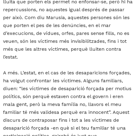
lluita que porten els permet no enfonsar-se, però hi ha
repercussions, no aquestes igual després de passar
per això. Com diu Marusia, aquestes persones són les
que porten el pes de les denúncies, en el mar
d’execucions, de vídues, orfes, pares sense fills, no es
veuen, són les víctimes més invisibilitzades, fins i tot
més que les altres víctimes, perquè lluiten contra
l’estat.
A més. L’estat, en el cas de les desaparicions forçades,
ha volgut confrontar les víctimes. Alguns familiars,
diuen: “les víctimes de desaparició forçada per motius
polítics, són perquè estaven contra el govern i eren
mala gent, però la meva família no, llavors el meu
familiar té més validesa perquè era innocent”. Aquest
discurs de contraposar fins i tot a les víctimes de
desaparició forçada -en què si el teu familiar té una
participació política, gairebé és just que