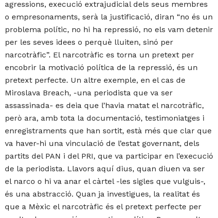
agressions, execució extrajudicial dels seus membres
o empresonaments, serà la justificació, diran “no és un
problema polític, no hi ha repressió, no els vam detenir
per les seves idees o perquè lluiten, sinó per
narcotràfic”. El narcotràfic es torna un pretext per
encobrir la motivació política de la repressió, és un
pretext perfecte. Un altre exemple, en el cas de
Miroslava Breach, -una periodista que va ser
assassinada- es deia que l’havia matat el narcotràfic,
però ara, amb tota la documentació, testimoniatges i
enregistraments que han sortit, està més que clar que
va haver-hi una vinculació de l’estat governant, dels
partits del PAN i del PRI, que va participar en l’execució
de la periodista. Llavors aquí dius, quan diuen va ser
el narco o hi va anar el càrtel -les sigles que vulguis-,
és una abstracció. Quan ja investigues, la realitat és
que a Mèxic el narcotràfic és el pretext perfecte per