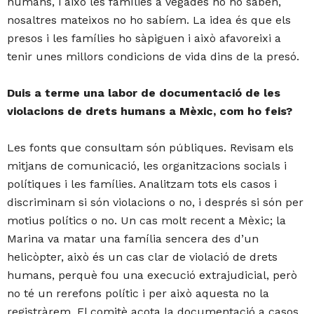
humans, i això les famílies a vegades no ho saben,
nosaltres mateixos no ho sabíem. La idea és que els
presos i les famílies ho sàpiguen i això afavoreixi a
tenir unes millors condicions de vida dins de la presó.
Duis a terme una labor de documentació de les
violacions de drets humans a Mèxic, com ho feis?
Les fonts que consultam són públiques. Revisam els
mitjans de comunicació, les organitzacions socials i
polítiques i les famílies. Analitzam tots els casos i
discriminam si són violacions o no, i després si són per
motius polítics o no. Un cas molt recent a Mèxic; la
Marina va matar una família sencera des d’un
helicòpter, això és un cas clar de violació de drets
humans, perquè fou una execució extrajudicial, però
no té un rerefons polític i per això aquesta no la
registràrem. El comitè acota la documentació a casos