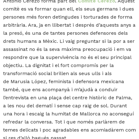
Antonio Cerezo forma part del
Comité Cerezo
. Aquest
comitè es va formar quan ell, els seus germans i dues
persones més foren detingudes i torturades de forma
arbitrària. Ara, ja en llibertat i després d’aquests anys a
la presó, és una de tantes persones defensores dels
drets humans a Mèxic. Li vaig preguntar si la por a ser
assassinat no és la seva màxima preocupació i em va
respondre que la supervivència no és el seu principal
objectiu. La dignitat i el fort compromís per la
transformació social brillen als seus ulls i als
de Marusia López, feminista i defensora mexicana
també, que ens acompanyà i m’ajudà a conduir
l’entrevista en una plaça del centre històric de Palma,
a les nou del dematí i sense cap raig de sol. Durant
una hora i escaig la humitat de Mallorca no aconseguí
refredar la conversa. Tot i que només parlàrem de
temes delicats i poc agradables ens acomiadàrem com
si res d’allò hagués passat.