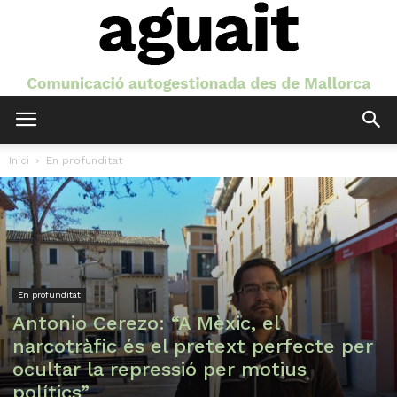
Aguait
Inici
En profunditat
En profunditat
Antonio Cerezo: “A Mèxic, el
narcotràfic és el pretext perfecte per
ocultar la repressió per motius
polítics”