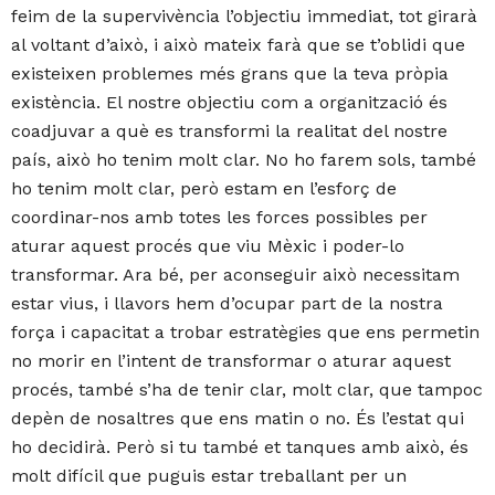
feim de la supervivència l’objectiu immediat, tot girarà
al voltant d’això, i això mateix farà que se t’oblidi que
existeixen problemes més grans que la teva pròpia
existència. El nostre objectiu com a organització és
coadjuvar a què es transformi la realitat del nostre
país, això ho tenim molt clar. No ho farem sols, també
ho tenim molt clar, però estam en l’esforç de
coordinar-nos amb totes les forces possibles per
aturar aquest procés que viu Mèxic i poder-lo
transformar. Ara bé, per aconseguir això necessitam
estar vius, i llavors hem d’ocupar part de la nostra
força i capacitat a trobar estratègies que ens permetin
no morir en l’intent de transformar o aturar aquest
procés, també s’ha de tenir clar, molt clar, que tampoc
depèn de nosaltres que ens matin o no. És l’estat qui
ho decidirà. Però si tu també et tanques amb això, és
molt difícil que puguis estar treballant per un