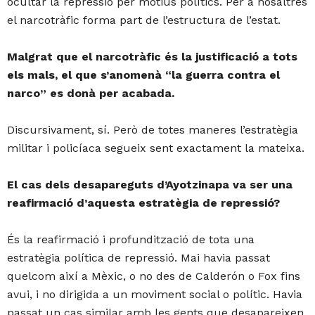
ocultar la repressió per motius polítics. Per a nosaltres
el narcotràfic forma part de l’estructura de l’estat.
Malgrat que el narcotràfic és la justificació a tots
els mals, el que s’anomenà “la guerra contra el
narco” es donà per acabada.
Discursivament, sí. Però de totes maneres l’estratègia
militar i policíaca segueix sent exactament la mateixa.
El cas dels desapareguts d’Ayotzinapa va ser una
reafirmació d’aquesta estratègia de repressió?
És la reafirmació i profundització de tota una
estratègia política de repressió. Mai havia passat
quelcom així a Mèxic, o no des de Calderón o Fox fins
avui, i no dirigida a un moviment social o polític. Havia
passat un cas similar amb les gents que desapareixen