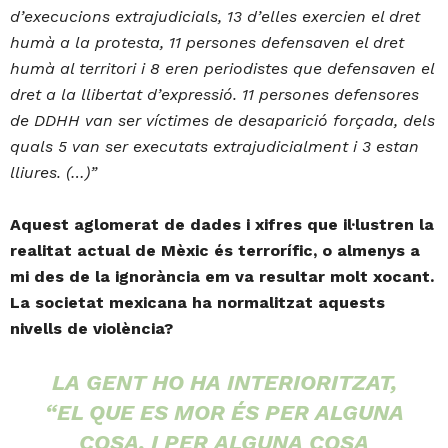
d’execucions extrajudicials, 13 d’elles exercien el dret
humà a la protesta, 11 persones defensaven el dret
humà al territori i 8 eren periodistes que defensaven el
dret a la llibertat d’expressió. 11 persones defensores
de DDHH van ser víctimes de desaparició forçada, dels
quals 5 van ser executats extrajudicialment i 3 estan
lliures. (…)”
Aquest aglomerat de dades i xifres que il·lustren la
realitat actual de Mèxic és terrorífic, o almenys a
mi des de la ignorància em va resultar molt xocant.
La societat mexicana ha normalitzat aquests
nivells de violència?
LA GENT HO HA INTERIORITZAT,
“EL QUE ES MOR ÉS PER ALGUNA
COSA, I PER ALGUNA COSA