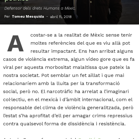
Defensor dels drets Humans a Mèxic.
Per
Tomeu Mesquida
-
abril 11, 2018
A
costar-se a la realitat de Mèxic sense tenir
moltes referències del que es viu allà pot
resultar impactant. Ens han arribat alguns
casos de violència extrema, algun vídeo gore que es fa
viral per aquesta morbositat malaltissa que pateix la
nostra societat. Pot semblar un fet aïllat i que mai
relacionaríem amb la lluita per la transformació
social, però no. El narcotràfic ha arrelat a l’imaginari
col·lectiu, en el mexicà i d’àmbit internacional, com el
responsable del clima de violència generalitzada, però
l’estat s’ha aprofitat d’ell per amagar crims repressius
contra qualsevol forma de dissidència i resistència.