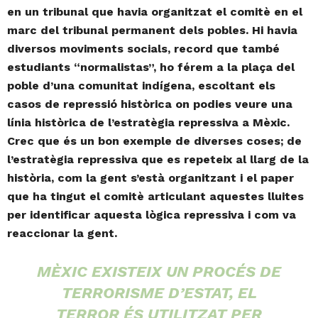
en un tribunal que havia organitzat el comitè en el
marc del tribunal permanent dels pobles. Hi havia
diversos moviments socials, record que també
estudiants “normalistas”, ho férem a la plaça del
poble d’una comunitat indígena, escoltant els
casos de repressió històrica on podies veure una
línia històrica de l’estratègia repressiva a Mèxic.
Crec que és un bon exemple de diverses coses; de
l’estratègia repressiva que es repeteix al llarg de la
història, com la gent s’està organitzant i el paper
que ha tingut el comitè articulant aquestes lluites
per identificar aquesta lògica repressiva i com va
reaccionar la gent.
MÈXIC EXISTEIX UN PROCÉS DE
TERRORISME D’ESTAT, EL
TERROR ÉS UTILITZAT PER