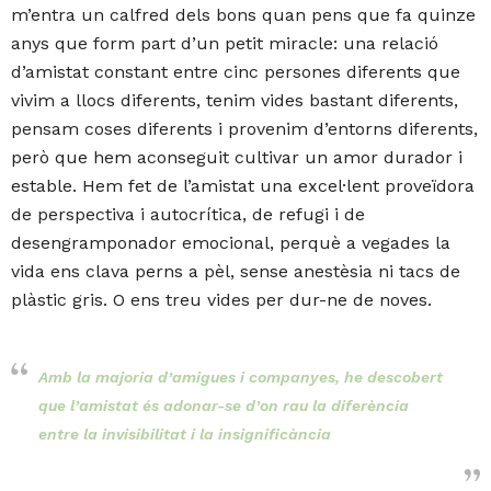
m’entra un calfred dels bons quan pens que fa quinze
anys que form part d’un petit miracle: una relació
d’amistat constant entre cinc persones diferents que
vivim a llocs diferents, tenim vides bastant diferents,
pensam coses diferents i provenim d’entorns diferents,
però que hem aconseguit cultivar un amor durador i
estable. Hem fet de l’amistat una excel·lent proveïdora
de perspectiva i autocrítica, de refugi i de
desengramponador emocional, perquè a vegades la
vida ens clava perns a pèl, sense anestèsia ni tacs de
plàstic gris. O ens treu vides per dur-ne de noves.
Amb la majoria d’amigues i companyes, he descobert
que l’amistat és adonar-se d’on rau la diferència
entre la invisibilitat i la insignificància