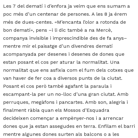
Les 7 del dematí i d’enfora ja veim que ens sumam a
poc més d’un centenar de persones. A les 8 ja érem
més de dues-centes.
M’encanta l’olor a rotonda de
«
bon dematí
, pens –i li dic també a na Mercè,
»
companya invisible i imprescindible des de fa anys–
mentre mir el paisatge d’un divendres dematí
acompanyada per desenes i desenes de dones que
estan posant el cos per aturar la normalitat. Una
normalitat que ens asfixia com el fum dels cotxes que
van haver de fer coa a diversos punts de la ciutat.
Posant el cos però també agafant la paraula i
escampant-la per un no-lloc d’una gran ciutat. Amb
perruques, megàfons i pancartes. Amb son, alegria i
finalment ràbia quan els Mossos d’Esquadra
decideixen començar a empènyer-nos i a arrencar
dones que ja estan assegudes en terra. Enfilam el barri
mentre algunes dones surten als balcons o a les