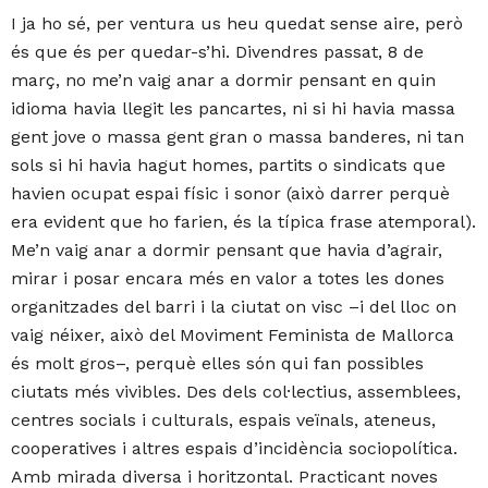
I ja ho sé, per ventura us heu quedat sense aire, però
és que és per quedar-s’hi. Divendres passat, 8 de
març, no me’n vaig anar a dormir pensant en quin
idioma havia llegit les pancartes, ni si hi havia massa
gent jove o massa gent gran o massa banderes, ni tan
sols si hi havia hagut homes, partits o sindicats que
havien ocupat espai físic i sonor (això darrer perquè
era evident que ho farien, és la típica frase atemporal).
Me’n vaig anar a dormir pensant que havia d’agrair,
mirar i posar encara més en valor a totes les dones
organitzades del barri i la ciutat on visc –i del lloc on
vaig néixer, això del Moviment Feminista de Mallorca
és molt gros–, perquè elles són qui fan possibles
ciutats més vivibles. Des dels col·lectius, assemblees,
centres socials i culturals, espais veïnals, ateneus,
cooperatives i altres espais d’incidència sociopolítica.
Amb mirada diversa i horitzontal. Practicant noves