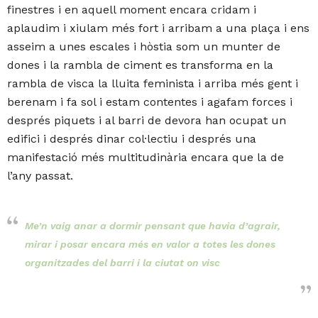
finestres i en aquell moment encara cridam i
aplaudim i xiulam més fort i arribam a una plaça i ens
asseim a unes escales i hòstia som un munter de
dones i la rambla de ciment es transforma en la
rambla de visca la lluita feminista i arriba més gent i
berenam i fa sol i estam contentes i agafam forces i
després piquets i al barri de devora han ocupat un
edifici i després dinar col·lectiu i després una
manifestació més multitudinària encara que la de
l’any passat.
Me’n vaig anar a dormir pensant que havia d’agrair,
mirar i posar encara més en valor a totes les dones
organitzades del barri i la ciutat on visc