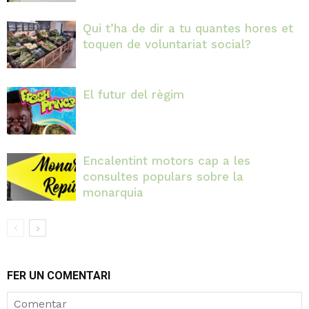
Qui t’ha de dir a tu quantes hores et
toquen de voluntariat social?
El futur del règim
Encalentint motors cap a les
consultes populars sobre la
monarquia
FER UN COMENTARI