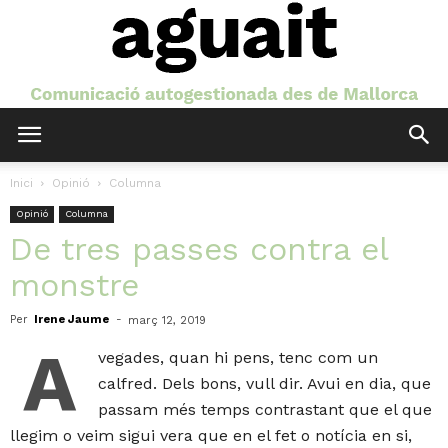
Aguait
Inici
Opinió
Columna
Opinió
Columna
De tres passes contra el
monstre
Per
Irene Jaume
-
març 12, 2019
A
vegades, quan hi pens, tenc com un
calfred. Dels bons, vull dir. Avui en dia, que
passam més temps contrastant que el que
llegim o veim sigui vera que en el fet o notícia en si,