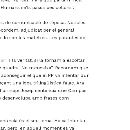
 Humans se’ls passa pes collons”.
ns de comunicació de l’època. Notícies
ecordem, adjudicat per el general
ar-lo són les mateixes. Les paraules del
ar’
. I la veritat, si la tornam a escoltar
 me quadra. No m’encaixa”. Recordam que
 aconseguir el que el PP va intentar dur
çant una idea trilingüística falaç. Ara
 al principi Josep sentencià que Campos
ors desenvolupa amb frases com
enúncia és el seu lema. Ho va intentar
ear, però, en aquell moment es va