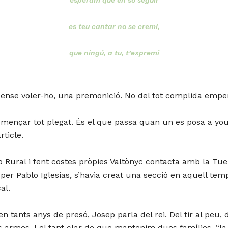
esperam que en so seguir
es teu cantar no se cremi,
que ningú, a tu, t’expremi
, sense voler-ho, una premonició. No del tot complida empe
ençar tot plegat. És el que passa quan un es posa a youtu
rticle.
Rural i fent costes pròpies Valtònyc contacta amb la Tuer
it per Pablo Iglesias, s’havia creat una secció en aquell te
al.
n tants anys de presó, Josep parla del rei. Del tir al peu,
s armes. I el tant clar de que mantenim dues famílies, “la 