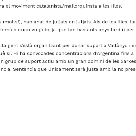
tra el moviment catalanista/mallorquinsta a les Illes.
molts!), han anat de jutjats en jutjats. Als de les Illes, ll
 demà o quan vulguin, ja que fan bastants anys tard (i per 
a gent s’està organitzant per donar suport a Valtònyc i en 
sí. Hi ha convocades concentracions d’Argentina fins a le
 un grup de suport actiu amb un gran domini de les xarxes 
ncia. Sentència que únicament serà justa amb la no pres