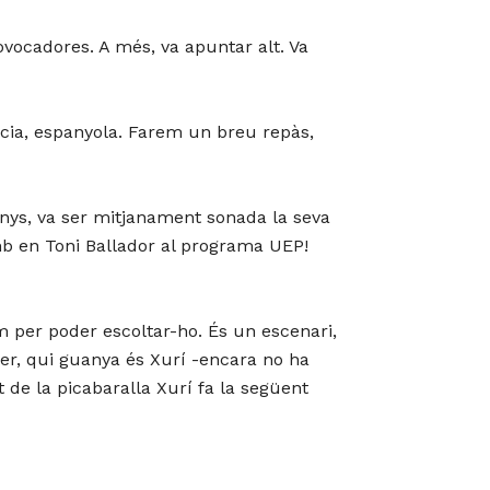
ovocadores. A més, va apuntar alt. Va
tícia, espanyola. Farem un breu repàs,
anys, va ser mitjanament sonada la seva
 amb en Toni Ballador al programa UEP!
m per poder escoltar-ho. És un escenari,
er, qui guanya és Xurí -encara no ha
 de la picabaralla Xurí fa la següent