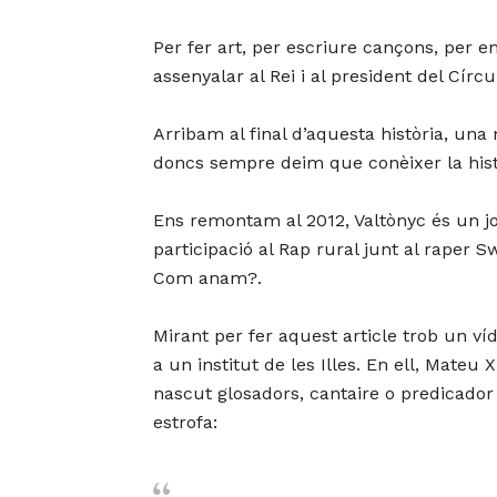
Per fer art, per escriure cançons, per e
assenyalar al Rei i al president del Círcu
Arribam al final d’aquesta història, una
doncs sempre deim que conèixer la histò
Ens remontam al 2012, Valtònyc és un jo
participació al Rap rural junt al raper S
Com anam?.
Mirant per fer aquest article trob un v
a un institut de les Illes. En ell, Mate
nascut glosadors, cantaire o predicador
estrofa: