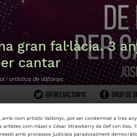
na gran fal·làcia. 3 a
per cantar
al i artística de Valtònyc.
 amb nom artístic Valtònyc, pot ser condemnat a tres anys
artistes com Hàsel o César Strawberry de Def con Dos. Tamb
expressió amb processos judicials paradoxalment democràti