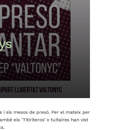
nys
 i sis mesos de presó. Per el mateix per
é els ‘Titiriteros’ o tuitaires han vist
cs.