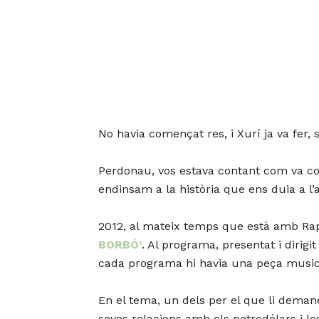
No havia començat res, i Xurí ja va fer
Perdonau, vos estava contant com va com
endinsam a la història que ens duia a l’a
2012, al mateix temps que està amb Rap 
BORBÓ’
. Al programa, presentat i dirig
cada programa hi havia una peça music
En el tema, un dels per el que li demane
seves relacions amb els petrodólars i le