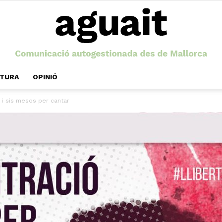
LTURA
OPINIÓ
Aguait
ys i sis mesos per cantar