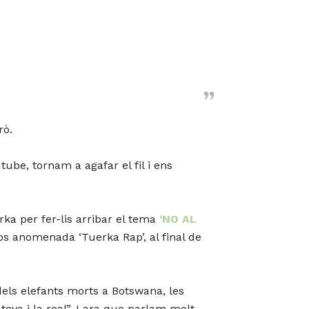
rò.
be, tornam a agafar el fil i ens
ka per fer-lis arribar el tema
‘NO AL
mps anomenada ‘Tuerka Rap’, al final de
 dels elefants morts a Botswana, les
teva i la real”. I ara que parlam molt