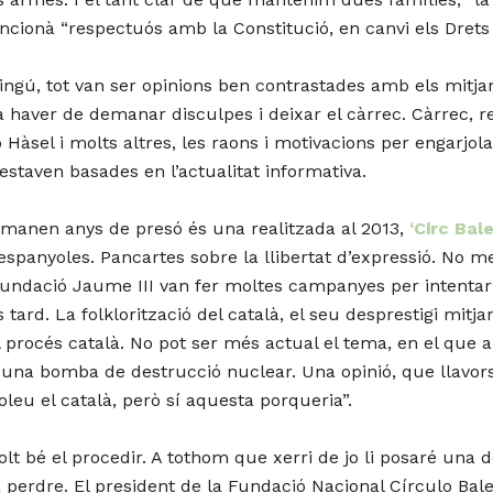
encionà “respectuós amb la Constitució, en canvi els Drets
ngú, tot van ser opinions ben contrastades amb els mitja
 haver de demanar disculpes i deixar el càrrec. Càrrec, r
 Hàsel i molts altres, les raons i motivacions per engarjol
 estaven basades en l’actualitat informativa.
demanen anys de presó és una realitzada al 2013,
‘Circ Bale
espanyoles. Pancartes sobre la llibertat d’expressió. No
 Fundació Jaume III van fer moltes campanyes per intentar
ard. La folklorització del català, el seu desprestigi mitjan
el procés català. No pot ser més actual el tema, en el que
ar) una bomba de destrucció nuclear. Una opinió, que llav
oleu el català, però sí aquesta porqueria”.
 bé el procedir. A tothom que xerri de jo li posaré una d
 perdre. El president de la Fundació Nacional Círculo Bal