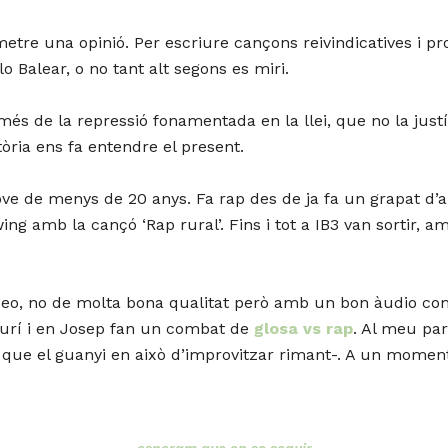
metre una opinió. Per escriure cançons reivindicatives i pr
lo Balear, o no tant alt segons es miri.
 més de la repressió fonamentada en la llei, que no la jus
ria ens fa entendre el present.
ve de menys de 20 anys. Fa rap des de ja fa un grapat d’
wing amb la cançó ‘Rap rural’. Fins i tot a IB3 van sortir,
ídeo, no de molta bona qualitat però amb un bon àudio co
u Xurí i en Josep fan un combat de
glosa vs rap
. Al meu par
 que el guanyi en això d’improvitzar rimant-. A un moment