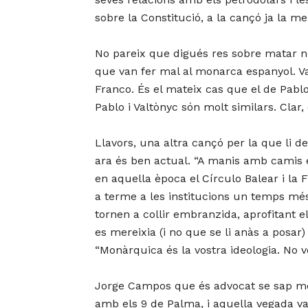
sobre la Constitució, a la cançó ja la m
No pareix que digués res sobre matar ni
que van fer mal al monarca espanyol. Va
Franco. És el mateix cas que el de Pablo
Pablo i Valtònyc són molt similars. Clar,
Llavors, una altra cançó per la que li 
ara és ben actual. “A manis amb camis 
en aquella època el Círculo Balear i la
a terme a les institucions un temps més t
tornen a collir embranzida, aprofitant 
es mereixia (i no que se li anàs a pos
“Monàrquica és la vostra ideologia. No v
Jorge Campos que és advocat se sap molt
amb els 9 de Palma, i aquella vegada va