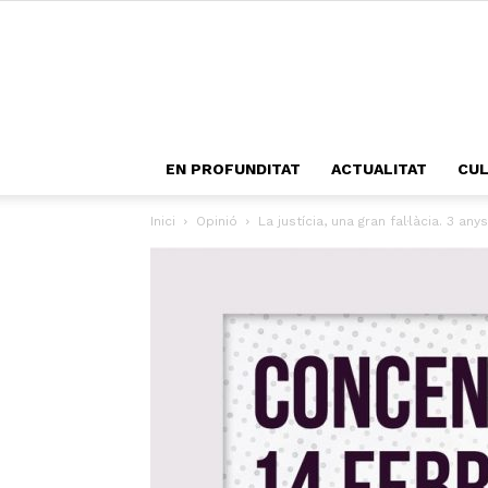
EN PROFUNDITAT
ACTUALITAT
CU
Inici
Opinió
La justícia, una gran fal·làcia. 3 an