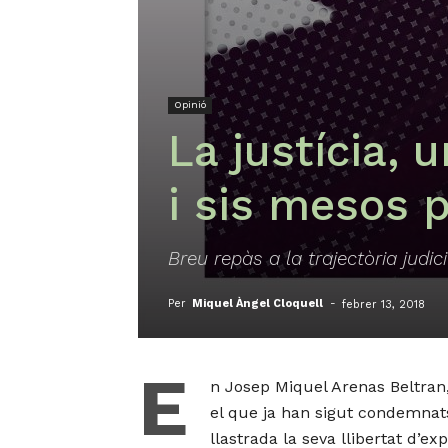
Opinió
La justícia, u
i sis mesos 
Breu repàs a la trajectòria judici
Per
Miquel Àngel Cloquell
-
febrer 13, 2018
E
n Josep Miquel Arenas Beltran,
el que ja han sigut condemnats 
llastrada la seva llibertat d’