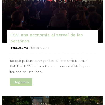
ESS: una economia al servei de les
persones
-
Irene Jaume
febrer 1, 2018
De què parlam quan parlam d'Economia Social i
Solidària? N'intentam fer un resum i definir-la per
fer-nos-en una idea.
Llegir més