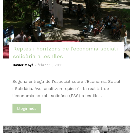
Reptes i horitzons de l’economia social i
solidària a les Illes
-
Xavier Moyà
febrer 15, 2018
Segona entrega de l'especial sobre l'Economia Social
i Solidària. Avui analitzam quina és la realitat de
l'economia social i solidària (ESS) a les Illes.
Llegir més