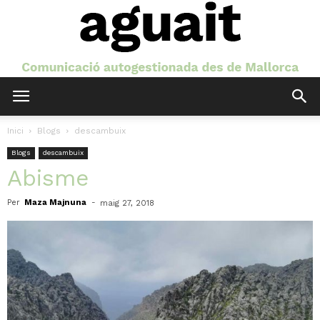
Aguait
Inici
Blogs
descambuix
Blogs
descambuix
Abisme
Per
Maza Majnuna
-
maig 27, 2018