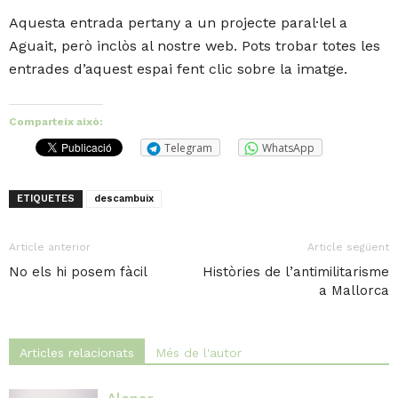
Aquesta entrada pertany a un projecte paral·lel a
Aguait, però inclòs al nostre web. Pots trobar totes les
entrades d’aquest espai fent clic sobre la imatge.
Comparteix això:
Telegram
WhatsApp
ETIQUETES
descambuix
Article anterior
Article següent
No els hi posem fàcil
Històries de l’antimilitarisme
a Mallorca
Articles relacionats
Més de l'autor