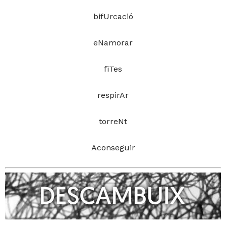
bifUrcació
eNamorar
fiTes
respirAr
torreNt
Aconseguir