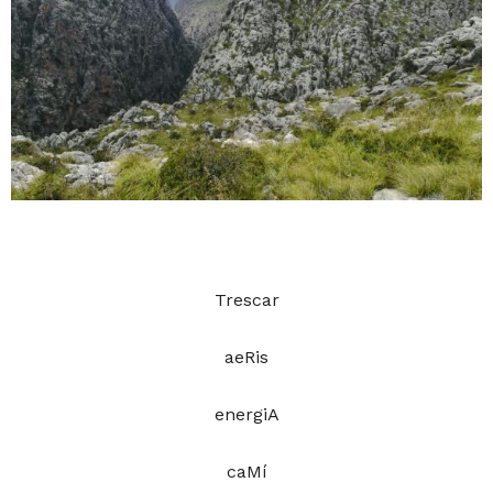
Trescar
aeRis
energiA
caMí