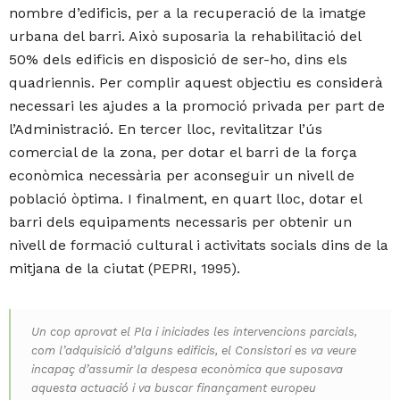
nombre d’edificis, per a la recuperació de la imatge
urbana del barri. Això suposaria la rehabilitació del
50% dels edificis en disposició de ser-ho, dins els
quadriennis. Per complir aquest objectiu es considerà
necessari les ajudes a la promoció privada per part de
l’Administració. En tercer lloc, revitalitzar l’ús
comercial de la zona, per dotar el barri de la força
econòmica necessària per aconseguir un nivell de
població òptima. I finalment, en quart lloc, dotar el
barri dels equipaments necessaris per obtenir un
nivell de formació cultural i activitats socials dins de la
mitjana de la ciutat (PEPRI, 1995).
Un cop aprovat el Pla i iniciades les intervencions parcials,
com l’adquisició d’alguns edificis, el Consistori es va veure
incapaç d’assumir la despesa econòmica que suposava
aquesta actuació i va buscar finançament europeu