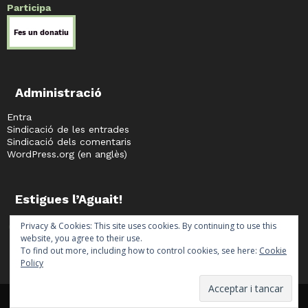
Participa
Administració
Entra
Sindicació de les entrades
Sindicació dels comentaris
WordPress.org (en anglès)
Estigues l’Aguait!
facebook
twitter
instagram
telegram
Privacy & Cookies: This site uses cookies. By continuing to use this
website, you agree to their use.
To find out more, including how to control cookies, see here:
Cookie
Policy
©