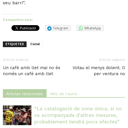
seu barri”.
Comparteix això:
Telegram
WhatsApp
ETIQUETES
Ciutat
Article anterior
Article següent
Un cafè amb llet mai no és
Votau el menys dolent. O
només un cafè amb llet
per ventura no
Articles relacionats
Més de l'autor
“La catalogació de zona única, si no
va acompanyada d’altres mesures,
probablement tendrà pocs efectes”