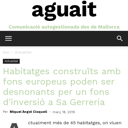
Aguait
Inici
Actualitat
Actualitat
Habitatges construïts amb
fons europeus poden ser
desnonants per un fons
d’inversió a Sa Gerreria
Per
Miquel Àngel Cloquell
-
març 18, 2019
ctualment més de 45 habitatges, on viuen