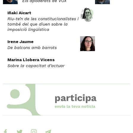
Els apoderats de VOX
Iñaki Aicart
Riu-te’n de les constitucionalistes i
també del que diuen sobre la
imposició lingüística
Irene Jaume
De balcons amb barrots
Marina Llobera Vicens
Sobre la capacitat d’actuar
facebook
twitter
instagram
telegram