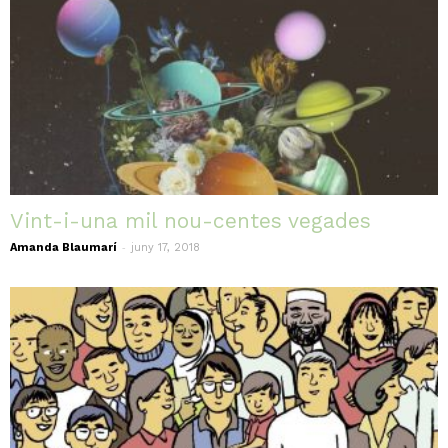
Vint-i-una mil nou-centes vegades
-
Amanda Blaumarí
juny 17, 2018