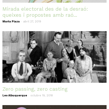
Mirada electoral des de la desraó:
queixes i propostes amb raó...
-
Marta Plaza
abril 27, 2019
Zero passing, zero casting
-
Leo Albuquerque
octubre 19, 2018