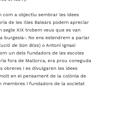
n com a objectiu sembrar les idees
òria de les Illes Balears podem apreciar
an segle XIX trobem veus que es van
lta burgesia-. No ens estendrem a parlar
lució de San Blas
) o Antoni Ignasi
com un dels fundadors de les escoles
ria fora de Mallorca, era prou coneguda
s obreres i es divulgaren les idees
t molt en el pensament de la colònia de
n membres i fundadors de la societat