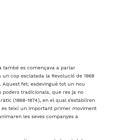
lma també es començava a parlar
a un cop esclatada la Revolució de 1868
s. Aquest fet, esdevingué tot un nou
 poders tradicionals, que res ja no
tic (1868-1874), en el qual s’establiren
, es teixí un important primer moviment
ò animaren les seves companyes a