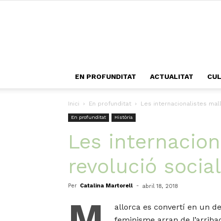
EN PROFUNDITAT
ACTUALITAT
CU
Inici
En profunditat
Les internacionalistes mall
En profunditat
Història
Les internacion
revolució socia
Per
Catalina Martorell
-
abril 18, 2018
M
allorca es convertí en un d
feminisme arran de l’arribad