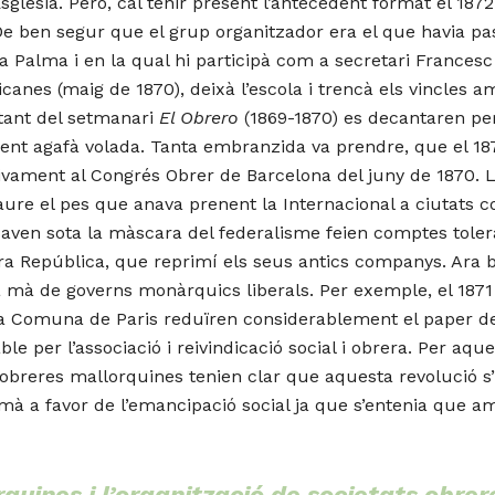
sglésia. Però, cal tenir present l’antecedent format el 18
De ben segur que el grup organitzador era el que havia pa
 a Palma i en la qual hi participà com a secretari Frances
canes (maig de 1870), deixà l’escola i trencà els vincles a
ltant del setmanari
El Obrero
(1869-1870) es decantaren per
ent agafà volada. Tanta embranzida va prendre, que el 187
tivament al Congrés Obrer de Barcelona del juny de 1870. La
aure el pes que anava prenent la Internacional a ciutats 
saven sota la màscara del federalisme feien comptes toler
era República, que reprimí els seus antics companys. Ara b
 mà de governs monàrquics liberals. Per exemple, el 1871 l
 la Comuna de Paris reduïren considerablement el paper de
ble per l’associació i reivindicació social i obrera. Per aq
les obreres mallorquines tenien clar que aquesta revolució 
amà a favor de l’emancipació social ja que s’entenia que 
rquines i l’organització de societats obre