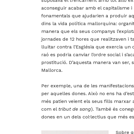
suposava el trencament amb tot allò ex
aconseguir acabar amb el capitalisme i 
fonamentals que ajudarien a produir aqu
dins la vida política mallorquina: organ
manera que els seus companys l’explotac
jornades de 12 hores que realitzaven i t
lluitar contra l’Església que exercia u
raó es podria canviar l’ordre social i s’
prostitució. D’aquesta manera van ser, 
Mallorca
.
Per exemple, una de les manifestacions 
per aquelles dones. Això no ens ha d’es
més patien veient els seus fills marxar
com el
tribut de sang
). També és conegu
dones en un dels col·lectius que més es 
Sobre q