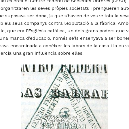
ual es creà el Centre Federal de Societats Obreres (CFSO)
,
rganitzaren les seves pròpies societats i prengueren auto
ue suposava ser dona, ja que s’havien de veure tota la seva
amb els seus companys contra l’explotació a la fàbrica. Am
e, que era l’Església catòlica, un dels grans poders que v
n una manca d’educació, només se’ls ensenyava a ser bone
ava encaminada a conèixer les labors de la casa i la cura d
xercia una gran influència sobre elles.