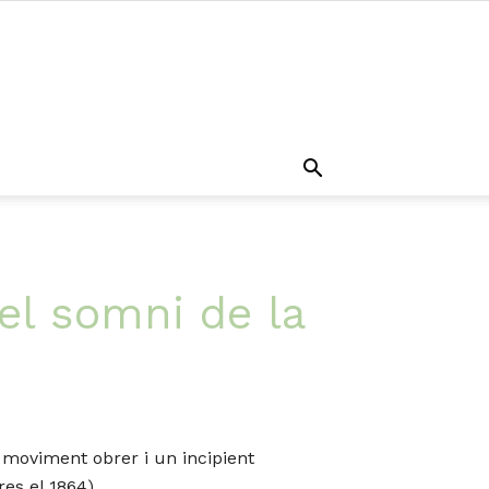
 el somni de la
e moviment obrer i un incipient
es el 1864).