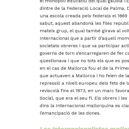
el monopoli educatiu del qual gaudia l’E
dintre de la Federació Local de Palma
. 
una escola creada pels federals el 1869
sabut, aquest abandonà les files republi
mateix grup, el qual també girava al vo
Internacional que a partir d’aquell mom
societats obreres i que va participar ac
governs de torn s’encarregaren de fer c
qüestionava i que no tots els que es po
en el cas de Mallorca fou el de la Prim
que actuaven a Mallorca i ho feien de la
repressió a nivell europeu dels fets de
reviscolà fins el 1873, en un marc favora
Social, que era el seu fi. Els obrers i 
dins la Internacional mallorquina es cl
l’emancipació de les dones.
Les internacionalistes mallo