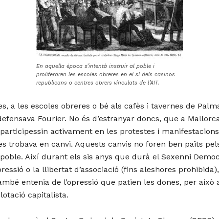
En aquella època s’intentà instruir al poble i
proliferaren les escoles obreres en el sí dels casinos
republicans o centres obrers vinculats de l’AIT.
tes, a les escoles obreres o bé als cafès i tavernes de Pa
defensava Fourier. No és d’estranyar doncs, que a Mallorc
participessin activament en les protestes i manifestacion
 trobava en canvi. Aquests canvis no foren ben païts pels
oble. Així durant els sis anys que durà el Sexenni Democrà
ressió o la llibertat d’associació (fins aleshores prohibida
)
també entenia de l’opressió que patien les dones, per aix
lotació capitalista
.