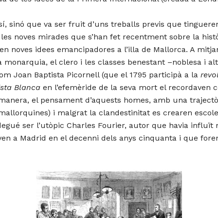
 sinó que va ser fruit d’uns treballs previs que tinguere
 a les noves mirades que s’han fet recentment sobre la hist
ben noves idees emancipadores a l’illa de Mallorca. A mitj
la monarquia, el clero i les classes benestant –noblesa i a
m Joan Baptista Picornell (que el 1795 participà a la
revo
ista Blanca
en l’efemèride de la seva mort el recordaven 
 manera, el pensament d’aquests homes, amb una trajectò
mallorquines) i malgrat la clandestinitat es crearen escole
 degué ser l’utòpic Charles Fourier, autor que havia influï
en a Madrid en el decenni dels anys cinquanta i que fore