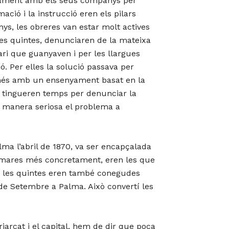
untament amb els seus companys per
ció i la instrucció eren els pilars
ys, les obreres van estar molt actives
 les quintes, denunciaren de la mateixa
ari que guanyaven i per les llargues
ó. Per elles la solució passava per
només amb un ensenyament basat en la
és, tingueren temps per denunciar la
e manera seriosa el problema a
ma l’abril de 1870, va ser encapçalada
es mares més concretament, eren les que
xò les quintes eren també conegudes
 de Setembre a Palma. Això convertí les
iarcat i el capital, hem de dir que poca