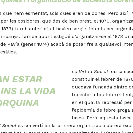
s que hem esmentat, sols dues eren de dones. Però així i t
paper les cosidores, que des de ben prest, el 1870, organitz
ç 1873) i amb anterioritat havien sorgits intents per organ
ompanys. També apunt estigué d’organitzar-se el 1873 una 
t de Pavía (gener 1874) acabà de posar fre a qualsevol inten
esàlies.
La Virtud Social
fou la soc
AN ESTAR
constituir el febrer de 187
quedava fundada dintre del
INS LA VIDA
trajectòria fou intermitent
ORQUINA
en el qual la repressió per
l’epidèmia de febre groga 
tasca. Però, aquesta tasca
d Social
es convertí en la primera organització obrera exc