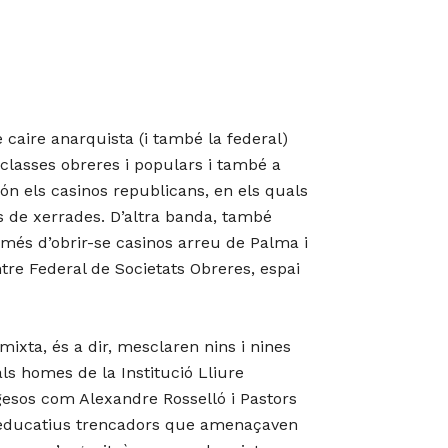
e caire anarquista (i també la federal)
 classes obreres i populars i també a
ón els casinos republicans, en els quals
és de xerrades. D’altra banda, també
 més d’obrir-se casinos arreu de Palma i
tre Federal de Societats Obreres, espai
ixta, és a dir, mesclaren nins i nines
ls homes de la Institució Lliure
gesos com Alexandre Rosselló i Pastors
s educatius trencadors que amenaçaven