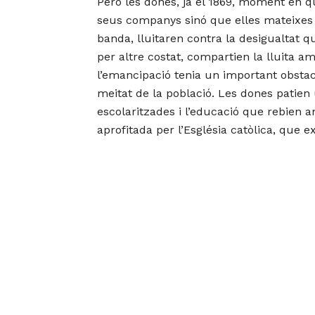
Però les dones, ja el 1869, moment en q
seus companys sinó que elles mateixes o
banda, lluitaren contra la desigualtat q
per altre costat, compartien la lluita 
l’emancipació tenia un important obstacl
meitat de la població. Les dones patie
escolaritzades i l’educació que rebien an
aprofitada per l’Església catòlica, que e