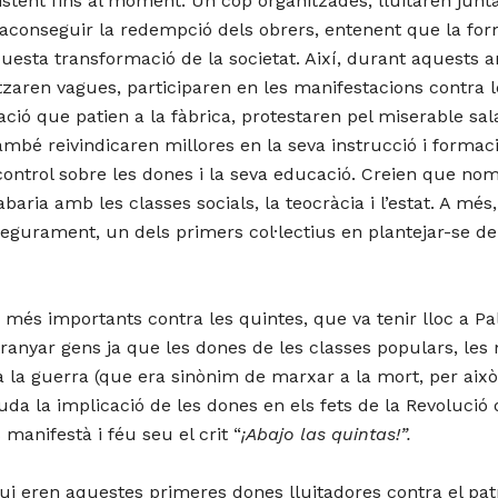
istent fins al moment. Un cop organitzades, lluitaren j
aconseguir la redempció dels obrers, entenent que la forma
esta transformació de la societat. Així, durant aquests an
itzaren vagues, participaren en les manifestacions contra
ió que patien a la fàbrica, protestaren pel miserable sal
ambé reivindicaren millores en la seva instrucció i formaci
n control sobre les dones i la seva educació. Creien que 
acabaria amb les classes socials, la teocràcia i l’estat. A m
segurament, un dels primers col·lectius en plantejar-se d
més importants contra les quintes, que va tenir lloc a Pal
tranyar gens ja que les dones de les classes populars, l
 a la guerra (que era sinònim de marxar a la mort, per ai
da la implicació de les dones en els fets de la Revolució
manifestà i féu seu el crit “
¡Abajo las quintas!”.
ui eren aquestes primeres dones lluitadores contra el patr