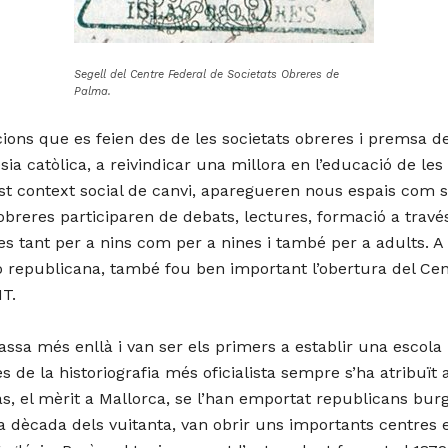
Segell del Centre Federal de Societats Obreres de
Palma.
cacions que es feien des de les societats obreres i premsa d
a catòlica, a reivindicar una millora en l’educació de les
t context social de canvi, aparegueren nous espais com s
s obreres participaren de debats, lectures, formació a trav
es tant per a nins com per a nines i també per a adults. A
ió republicana, també fou ben important l’obertura del Cen
IT.
sa més enllà i van ser els primers a establir una escola m
de la historiografia més oficialista sempre s’ha atribuït a
s, el mèrit a Mallorca, se l’han emportat republicans bur
la dècada dels vuitanta, van obrir uns importants centre