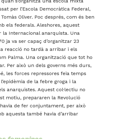
72 quan s’organitzà una escola mixta
ssat per l’Escola Democràtica Federal,
c Tomàs Oliver. Poc després, com és ben
mb els federals. Aleshores, aquest
 la Internacional anarquista. Una
0 ja va ser capaç d’organitzar 23
 reacció no tardà a arribar i els
com Palma. Una organització que tot ho
ar. Per això un dels governs més durs,
é, les forces repressores feia temps
’epidèmia de la febre groga i la
ls anarquistes. Aquest col·lectiu no
uest motiu, prepararen la Revolució
s’havia de fer conjuntament, per això
amb aquesta també havia d’arribar
res femenines