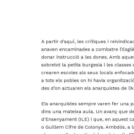
A partir d’aquí, les crítiques i reivindi
anaven encaminades a combatre l’Esglési
donar instrucció a les dones. Amb aques
sobretot la petita burgesia i les classe
crearen escoles als seus locals enfocad
a tots els pobles on hi havia organitzac
des d’on actuaren els anarquistes de l’A
Els anarquistes sempre varen fer una pas
dins una mateixa aula. Un avanç que des 
d’Ensenyament (ILE) i que, en aquest ca
o Guillem Cifre de Colonya. Ambdós, a 