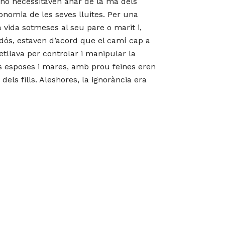
 no necessitaven anar de la mà dels
nomia de les seves lluites. Per una
 vida sotmeses al seu pare o marit i,
bdós, estaven d’acord que el camí cap a
etllava per controlar i manipular la
s esposes i mares, amb prou feines eren
els fills. Aleshores, la ignorància era