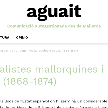
LTURA
OPINIÓ
Aguait
orquines i el somni de la revolució social (1868-1874)
alistes mallorquines i
l (1868-1874)
els llocs de l’Estat espanyol on hi germinà un considerabl
a de les idees de la Primera Internacional (creada a Londr