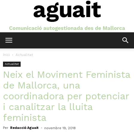
Aguait
Inici
Actualitat
Actualitat
Neix el Moviment Feminista
de Mallorca, una
coordinadora per potenciar
i canalitzar la lluita
feminista
Per
Redacció Aguait
-
novembre 19, 2018