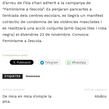
d’arreu de l’illa s’han adherit a la campanya de
“Feminisme a l’escola”. Es penjaran pancartes a
l’entrada dels centres escolars, es llegirà un manifest
col·lectiu de condemna de les violències masclistes i
es realitzarà una acció conjunta (amb llaços liles i roba
negra) el divendres 23 de novembre. Convoca:
Feminisme a l’escola.
Comparteix això:
Telegram
WhatsApp
ETIQUETES
feminisme
Article anterior
Article següent
De mica en mica s’omple la
Abdico
pica.