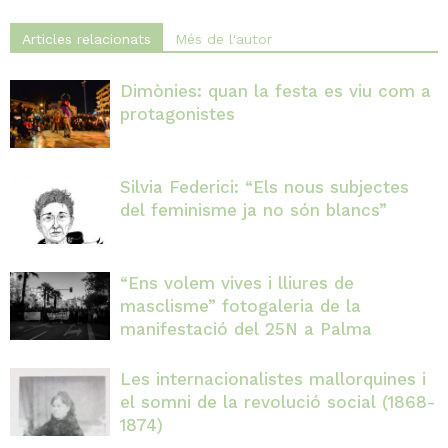
Articles relacionats
Més de l'autor
Dimònies: quan la festa es viu com a
protagonistes
Silvia Federici: “Els nous subjectes
del feminisme ja no són blancs”
“Ens volem vives i lliures de
masclisme” fotogaleria de la
manifestació del 25N a Palma
Les internacionalistes mallorquines i
el somni de la revolució social (1868-
1874)