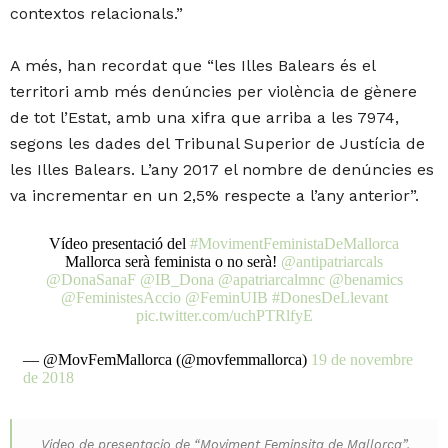
contextos relacionals.”
A més, han recordat que “les Illes Balears és el
territori amb més denúncies per violència de gènere
de tot l’Estat, amb una xifra que arriba a les 7974,
segons les dades del Tribunal Superior de Justícia de
les Illes Balears. L’any 2017 el nombre de denúncies es
va incrementar en un 2,5% respecte a l’any anterior”.
Vídeo presentació del
#MovimentFeministaDeMallorca
Mallorca serà feminista o no serà!
@antipatriarcals
@DonaSanaF
@IB_Dona
@apatriarcalmnc
@benamics
@FeministesAccio
@FeminUIB
#DonesDeLlevant
pic.twitter.com/uchPTRlfyE
— @MovFemMallorca (@movfemmallorca)
19 de novembre
de 2018
Video de presentacio de “Moviment Feminsita de Mallorca”.