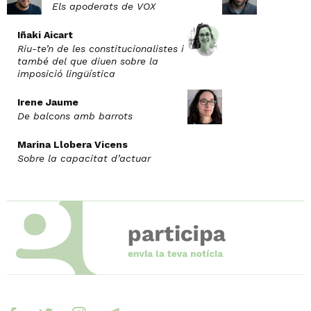
Els apoderats de VOX
Iñaki Aicart
Riu-te’n de les constitucionalistes i
també del que diuen sobre la
imposició lingüística
Irene Jaume
De balcons amb barrots
Marina Llobera Vicens
Sobre la capacitat d’actuar
facebook
twitter
instagram
telegram