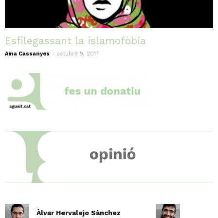
Esfilegassant la islamofòbia
-
Aina Cassanyes
octubre 9, 2017
Àlvar Hervalejo Sànchez