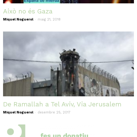
Això no és Gaza
-
Miquel Noguerol
maig 21, 2018
De Ramallah a Tel Aviv, Via Jerusalem
-
Miquel Noguerol
desembre 25, 2017