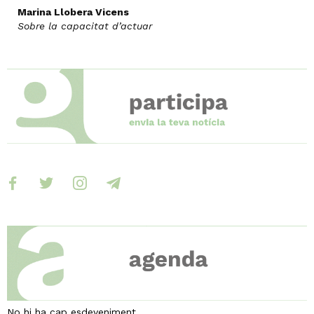
Marina Llobera Vicens
Sobre la capacitat d’actuar
facebook
twitter
instagram
telegram
No hi ha cap esdeveniment