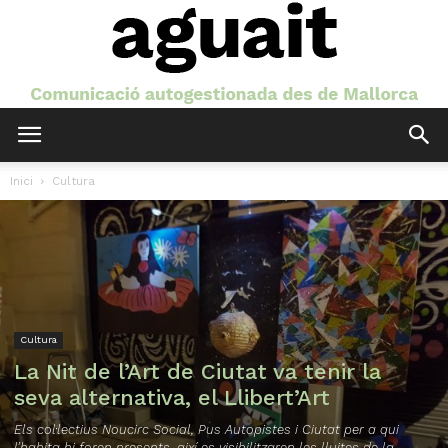
Aguait
Inici
Cultura
Cultura
La Nit de l’Art de Ciutat va tenir la
seva alternativa, el Llibert’Art
Els col·lectius Noucirc Social, Pus Autopistes i Ciutat per a qui
l’habita hi foren presents, així es visibilitzaren les lluites de la