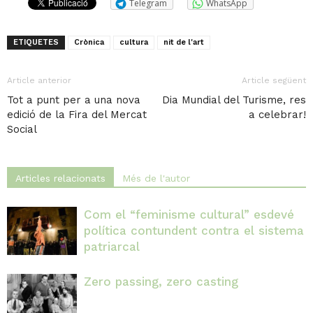
Telegram
WhatsApp
ETIQUETES
Crònica
cultura
nit de l'art
Article anterior
Article següent
Tot a punt per a una nova
Dia Mundial del Turisme, res
edició de la Fira del Mercat
a celebrar!
Social
Articles relacionats
Més de l'autor
Com el “feminisme cultural” esdevé
política contundent contra el sistema
patriarcal
Zero passing, zero casting