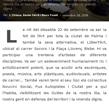
nostra illa, la nostra gent en defensa del territori i la vivenda
digna.
Per
I. Chiesa, Xavier Ferré i Neus Fuxet
-
setembre 26, 2018
L
a nit del dissabte 22 de setembre va ser la
Nit de l’Art per tota la ciutat de Palma i
també la seva alternativa, el Llibert’Art,
ubicat al carrer Socors i la Plaça Llorenç Bisbe. Hi va
participar una trentena d’artistes de diferents
disciplines. Va ser un esdeveniment humanament ric i
artísiticament potent, que va acollir arts escèniques,
poesia, música, arts plàstiques, audiovisuals, artistes
de carrer… També varen tenir el seu lloc els col·lectius
Noucirc Social, Pus Autopistes i Ciutat per a qui
l’habita, visibilitzant les lluites de la nostra illa, la
nostra gent en defensa del territori i la vivenda digna.