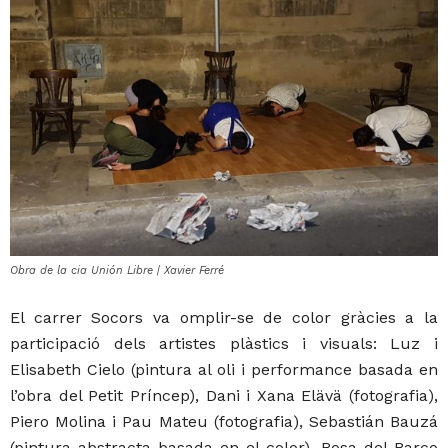
Obra de la cia Unión Libre | Xavier Ferré
El carrer Socors va omplir-se de color gràcies a la
participació dels artistes plàstics i visuals: Luz i
Elisabeth Cielo (pintura al oli i performance basada en
l’obra del Petit Príncep), Dani i Xana Elävä (fotografia),
Piero Molina i Pau Mateu (fotografia), Sebastián Bauzá
(pintura abstracta basada en el color), Rosa del Barco