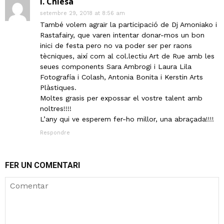
I. Chiesa
setembre 29, 2018 at 8:56 am
També volem agraïr la participació de Dj Amoniako i
Rastafairy, que varen intentar donar-mos un bon
inici de festa pero no va poder ser per raons
tècniques, així com al col.lectiu Art de Rue amb les
seues components Sara Ambrogi i Laura Lila
Fotografía i Colash, Antonia Bonita i Kerstin Arts
Plàstiques.
Moltes grasis per expossar el vostre talent amb
noltres!!!!
L’any qui ve esperem fer-ho millor, una abraçada!!!!
Respondre
FER UN COMENTARI