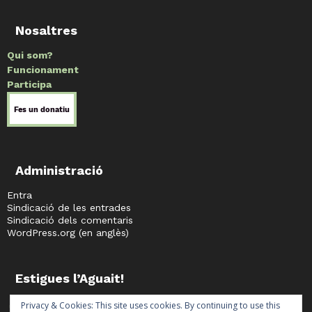
Nosaltres
Qui som?
Funcionament
Participa
Administració
Entra
Sindicació de les entrades
Sindicació dels comentaris
WordPress.org (en anglès)
Estigues l’Aguait!
facebook
twitter
instagram
telegram
Privacy & Cookies: This site uses cookies. By continuing to use this