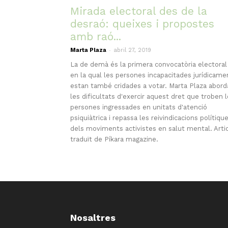
Mirada electoral des de la
desraó: queixes i propostes
amb raó...
-
Marta Plaza
abril 27, 2019
La de demà és la primera convocatòria electoral
en la qual les persones incapacitades jurídicame
estan també cridades a votar. Marta Plaza abord
les dificultats d'exercir aquest dret que troben 
persones ingressades en unitats d'atenció
psiquiàtrica i repassa les reivindicacions polítiqu
dels moviments activistes en salut mental. Arti
traduït de Píkara magazine.
Nosaltres