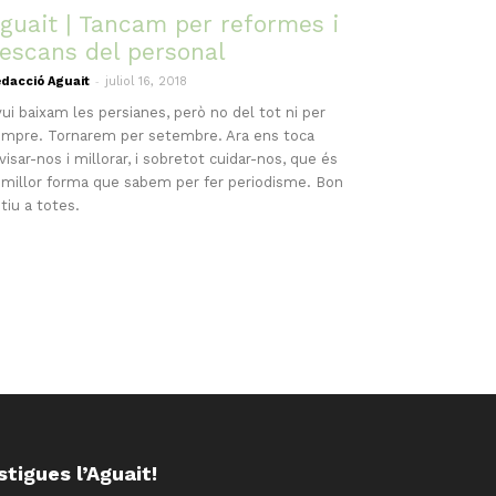
guait | Tancam per reformes i
escans del personal
-
dacció Aguait
juliol 16, 2018
ui baixam les persianes, però no del tot ni per
mpre. Tornarem per setembre. Ara ens toca
visar-nos i millorar, i sobretot cuidar-nos, que és
 millor forma que sabem per fer periodisme. Bon
tiu a totes.
stigues l’Aguait!