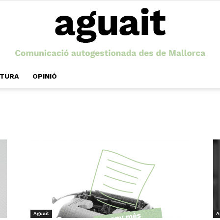
LTURA
OPINIÓ
Aguait
Aguait
A