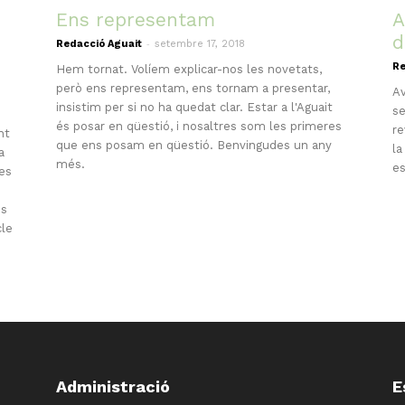
Ens representam
A
d
-
Redacció Aguait
setembre 17, 2018
Re
Hem tornat. Volíem explicar-nos les novetats,
però ens representam, ens tornam a presentar,
Av
insistim per si no ha quedat clar. Estar a l'Aguait
se
és posar en qüestió, i nosaltres som les primeres
re
nt
que ens posam en qüestió. Benvingudes un any
la
a
més.
es
les
es
cle
Administració
E