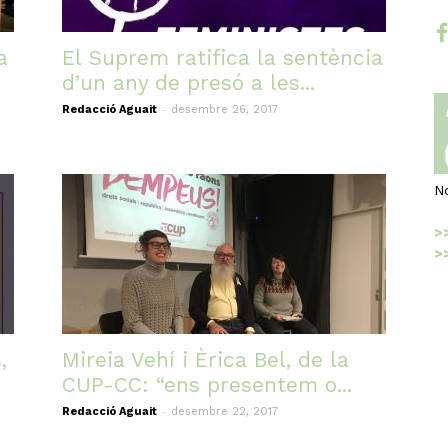
fac
a
El Suprem ratifica la sentència
d’un any de presó a les...
-
Redacció Aguait
desembre 26, 2017
N
>
>
,
Mireia Vehí i Èrica Bel, de la
CUP-CC: “ens presentem o...
-
Redacció Aguait
desembre 22, 2017