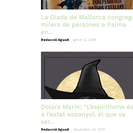
La Diada de Mallorca congreg
milers de persones a Palma
en...
-
Redacció Aguait
gener 2, 2018
Dolors Marín: “L’espiritisme és
a l’estat espanyol, el que va
ser...
-
Redacció Aguait
desembre 22, 2017