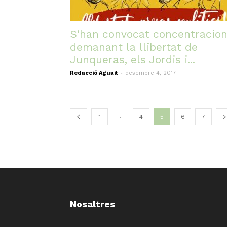
S’han convocat concentracio
demanant la llibertat de
Junqueras, els Jordis i...
-
Redacció Aguait
desembre 4, 2017
...
1
4
5
6
7
Nosaltres