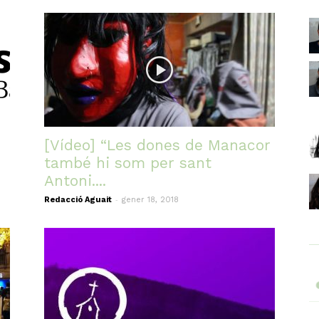
[Vídeo] “Les dones de Manacor
també hi som per sant
Antoni....
-
Redacció Aguait
gener 18, 2018