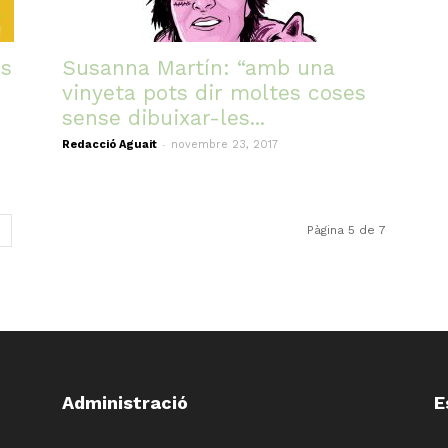
ns
Susanna Martín: “amb una
vinyeta pots dir moltes coses
sense dibuixar-les...
-
Redacció Aguait
novembre 23, 2017
Pàgina 5 de 7
Administració
E