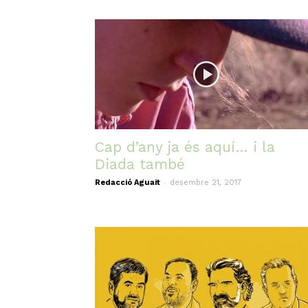
Cap d’any ja és aquí… i la
Diada també
-
Redacció Aguait
desembre 21, 2017