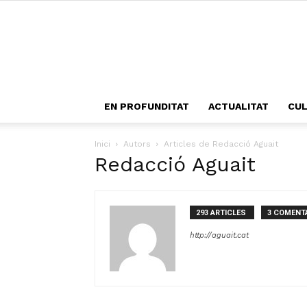
EN PROFUNDITAT
ACTUALITAT
CU
Inici
Autors
Articles de Redacció Aguait
Redacció Aguait
293 ARTICLES
3 COMENT
http://aguait.cat