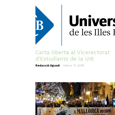
Carta Oberta al Vicerectorat
d’Estudiants de la UIB
-
Redacció Aguait
febrer 11, 2018