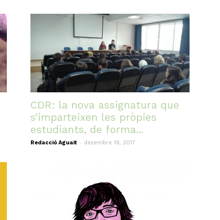
CDR: la nova assignatura que
s’imparteixen les pròpies
estudiants, de forma...
-
Redacció Aguait
desembre 19, 2017