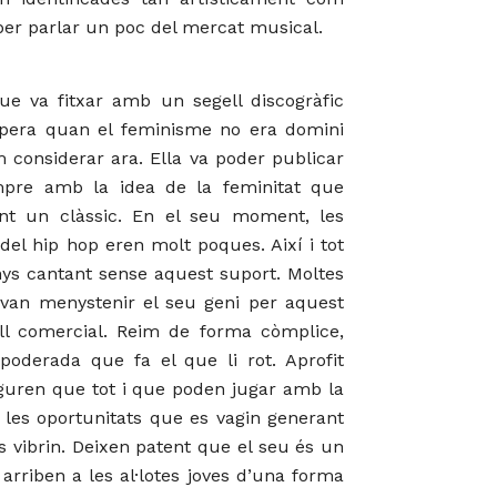
per parlar un poc del mercat musical.
e va fitxar amb un segell discogràfic
pera quan el feminisme no era domini
 considerar ara. Ella va poder publicar
pre amb la idea de la feminitat que
nt un clàssic. En el seu moment, les
 del hip hop eren molt poques. Així i tot
nys cantant sense aquest suport. Moltes
i van menystenir el seu geni per aquest
ell comercial. Reim de forma còmplice,
oderada que fa el que li rot. Aprofit
seguren que tot i que poden jugar amb la
 les oportunitats que es vagin generant
 vibrin. Deixen patent que el seu és un
rriben a les al·lotes joves d’una forma