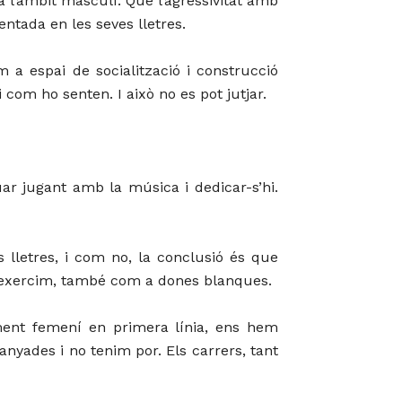
 a l’àmbit masculí. Que l’agressivitat amb
tada en les seves lletres.
 a espai de socialització i construcció
 com ho senten. I això no es pot jutjar.
uar jugant amb la música i dedicar-s’hi.
s lletres, i com no, la conclusió és que
e exercim, també com a dones blanques.
ntment femení en primera línia, ens hem
yades i no tenim por. Els carrers, tant