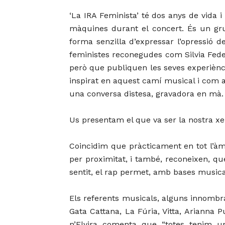
‘La IRA Feminista’ té dos anys de vida i
màquines durant el concert. És un gru
forma senzilla d’expressar l’opressió 
feministes reconegudes com Silvia Fede
però que publiquen les seves experièncie
inspirat en aquest camí musical i com a
una conversa distesa, gravadora en mà.
Us presentam el que va ser la nostra xe
Coincidim que pràcticament en tot l’àmb
per proximitat, i també, reconeixen, 
sentit, el rap permet, amb bases musical
Els referents musicals, alguns innombr
Gata Cattana, La Fúria, Vitta, Ariann
n’Elvira comenta que “totes tenim u