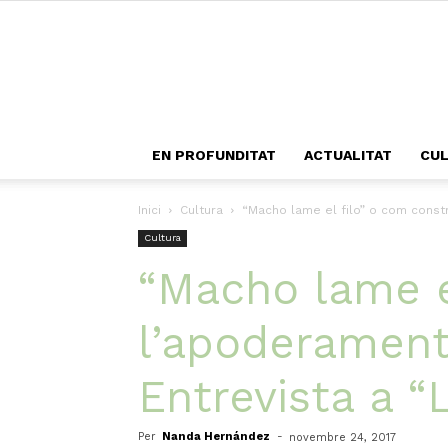
EN PROFUNDITAT
ACTUALITAT
CU
Inici
Cultura
“Macho lame el filo” o com constr
Cultura
“Macho lame el
l’apoderament
Entrevista a “L
Per
Nanda Hernández
-
novembre 24, 2017