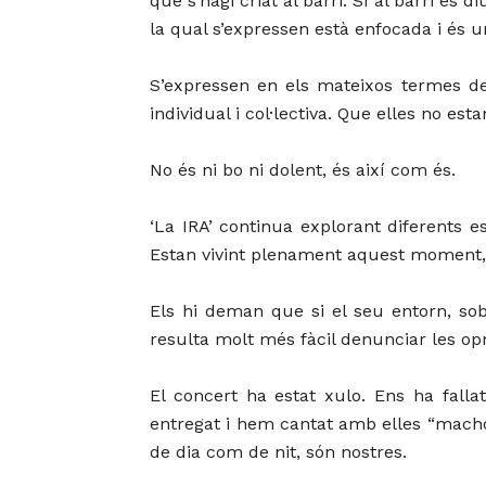
que s’hagi criat al barri. Si al barri es
la qual s’expressen està enfocada i és
S’expressen en els mateixos termes de 
individual i col·lectiva. Que elles no es
No és ni bo ni dolent, és així com és.
‘La IRA’ continua explorant diferents e
Estan vivint plenament aquest moment, 
Els hi deman que si el seu entorn, sobr
resulta molt més fàcil denunciar les 
El concert ha estat xulo. Ens ha falla
entregat i hem cantat amb elles “macho
de dia com de nit, són nostres.