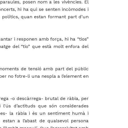
paraules, posen nom a les vivències. El
ncerts, hi ha qui se senten incòmodes i
 polítics, quan estan formant part d’un
ntar i responen amb força, hi ha “tios”
matge del “tio” que està molt enfora del
s moments de tensió amb part del públic
per no fotre-li una nespla a l’element en
ega -o descàrrega- brutal de ràbia, per
 l’ús d’actituds que són considerades
es- la ràbia i és un sentiment humà i
 estan a l’abast de qualsevol persona