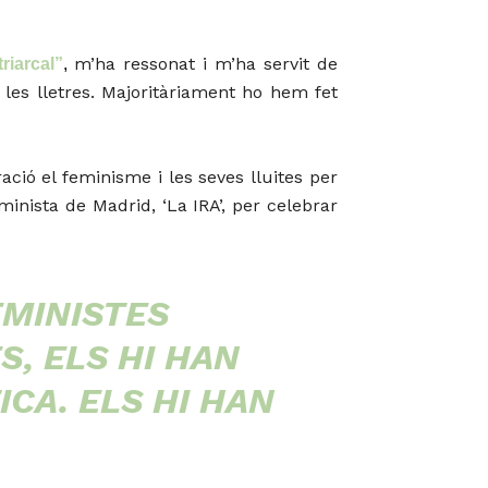
m’ha ressonat i m’ha servit de
riarcal”
,
les lletres. Majoritàriament ho hem fet
ció el feminisme i les seves lluites per
inista de Madrid, ‘La IRA’, per celebrar
EMINISTES
, ELS HI HAN
CA. ELS HI HAN