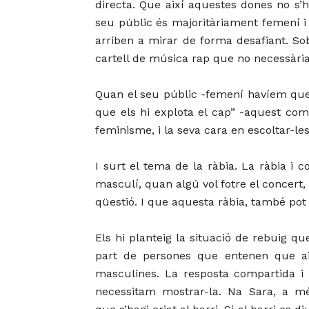
directa. Que així aquestes dones no s’
seu públic és majoritàriament femení i
arriben a mirar de forma desafiant. So
cartell de música rap que no necessàr
Quan el seu públic -femení havíem qued
que els hi explota el cap” -aquest come
feminisme, i la seva cara en escoltar-le
I surt el tema de la ràbia. La ràbia i
masculí, quan algú vol fotre el concert,
qüestió. I que aquesta ràbia, també pot
Els hi planteig la situació de rebuig 
part de persones que entenen que aix
masculines. La resposta compartida i
necessitam mostrar-la. Na Sara, a mé