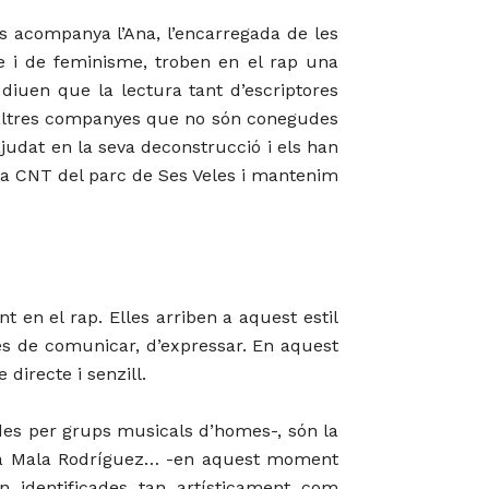
ens acompanya l’Ana, l’encarregada de les
e i de feminisme, troben en el rap una
diuen que la lectura tant d’escriptores
d’altres companyes que no són conegudes
ajudat en la seva deconstrucció i els han
 la CNT del parc de Ses Veles i mantenim
 en el rap. Elles arriben a aquest estil
s de comunicar, d’expressar. En aquest
directe i senzill.
des per grups musicals d’homes-, són la
, la Mala Rodríguez… -en aquest moment
 identificades tan artísticament com