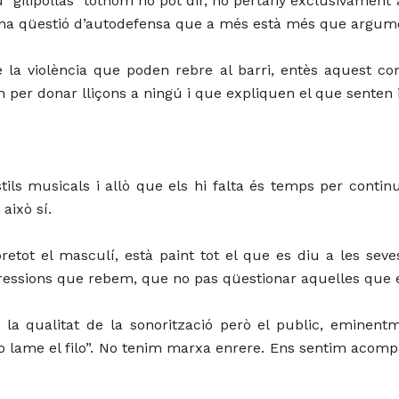
 diu “gilipollas” tothom ho pot dir, no pertany exclusivament
 una qüestió d’autodefensa que a més està més que argumen
la violència que poden rebre al barri, entès aquest com
tan per donar lliçons a ningú i que expliquen el que senten i
stils musicals i allò que els hi falta és temps per contin
això sí.
etot el masculí, està paint tot el que es diu a les seve
opressions que rebem, que no pas qüestionar aquelles qu
t la qualitat de la sonorització però el public, emine
 lame el filo”. No tenim marxa enrere. Ens sentim acompan