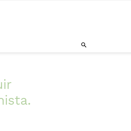
ir
ista.