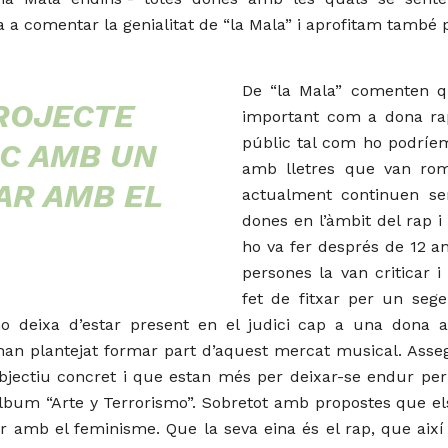
a comentar la genialitat de “la Mala” i aprofitam també 
De “la Mala” comenten qu
PROJECTE
important com a dona ra
públic tal com ho podríem
IC AMB UN
amb lletres que van rom
AR AMB EL
actualment continuen se
dones en l’àmbit del rap i
ho va fer després de 12 a
persones la van criticar 
fet de fitxar per un seg
deixa d’estar present en el judici cap a una dona ap
 s’han plantejat formar part d’aquest mercat musical. As
bjectiu concret i que estan més per deixar-se endur per
àlbum “Arte y Terrorismo”. Sobretot amb propostes que els
 amb el feminisme. Que la seva eina és el rap, que així a