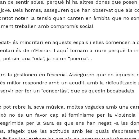
han de sentir soles, perquè hi ha altres dones que posen 
 jove. Dels homes, asseguren que han observat que als co
bretot noten la tensió quan canten en àmbits que no són
iament treballen amb compromís social.
at- és minoritari en aquests espais i elles comencen a ca
ntari és de n’Elvira-. I aquí tornam a riure perquè la i
s, pot ser una “oda”, ja no un “poema”…
 com la gestionen en l’escena. Asseguren que en aquest
 és millor respondre amb un acudit, amb la ridiculització 
 servir per fer un “concertàs”, que es quedin bocabadats.
que pot rebre la seva música, moltes vegades amb una càrr
ò no és un favor cap al feminisme per la violència i
 esgrimida per la Sara és que ens han negat -a les don
s, afegeix que les actituds amb les quals s’expressen