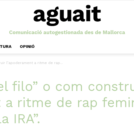
LTURA
OPINIÓ
Aguait
uir l’apoderament a ritme de rap...
 filo” o com constru
 a ritme de rap femin
a IRA”.