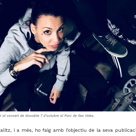
i al concert de dissabte 7 d'octubre al Parc de Ses Veles.
alitz, i a més, ho faig amb l’objectiu de la seva publica