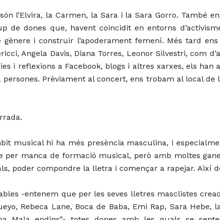
 són l’Elvira, la Carmen, la Sara i la Sara Gorro. També 
p de dones que, havent coincidit en entorns d’activism
de gènere i construir l’apoderament femení. Més tard ens 
ricci, Angela Davis, Diana Torres, Leonor Silvestri, com 
s i reflexions a Facebook, blogs i altres xarxes, els han 
 persones. Prèviament al concert, ens trobam al local de
rrada.
it musical hi ha més presència masculina, i especialment
que per manca de formació musical, però amb moltes gane
s, poder compondre la lletra i començar a rapejar. Així de 
ables -entenem que per les seves lletres masclistes crea
a Pueyo, Rebeca Lane, Boca de Baba, Emi Rap, Sara Hebe
na Mala endins”- totes dones amb les quals se senten