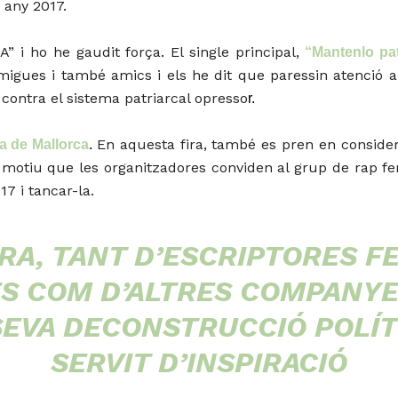
 any 2017.
” i ho he gaudit força. El single principal,
“Mantenlo pat
igues i també amics i els he dit que paressin atenció a 
contra el sistema patriarcal opresso
r.
En aquesta fira, també es pren en considera
ta de Mallorca
.
 motiu que les organitzadores conviden al grup de rap fem
17 i tancar-la.
RA, TANT D’ESCRIPTORES F
 COM D’ALTRES COMPANYES
SEVA DECONSTRUCCIÓ POLÍTI
SERVIT D’INSPIRACIÓ