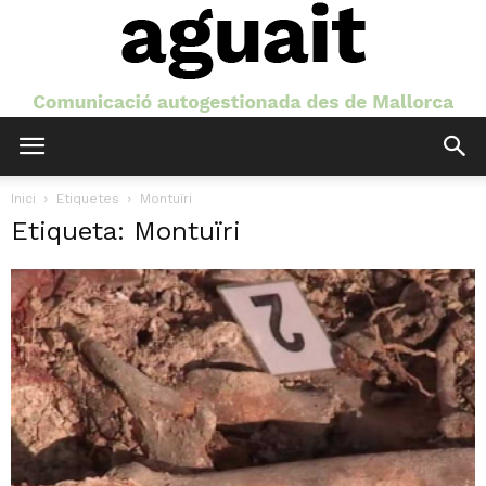
Aguait
Inici
Etiquetes
Montuïri
Etiqueta: Montuïri