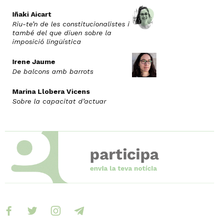
Iñaki Aicart
Riu-te’n de les constitucionalistes i
també del que diuen sobre la
imposició lingüística
Irene Jaume
De balcons amb barrots
Marina Llobera Vicens
Sobre la capacitat d’actuar
facebook
twitter
instagram
telegram