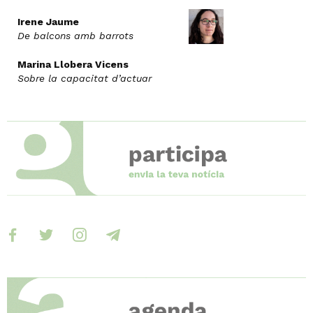
Irene Jaume
De balcons amb barrots
Marina Llobera Vicens
Sobre la capacitat d’actuar
facebook
twitter
instagram
telegram