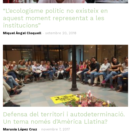
“L’ecologisme polític no existeix en
aquest moment representat a les
institucions”
-
Miquel Àngel Cloquell
setembre 20, 2018
Defensa del territori i autodeterminació.
Un tema només d’Amèrica Llatina?
-
Marusia López Cruz
novembre 7, 2017