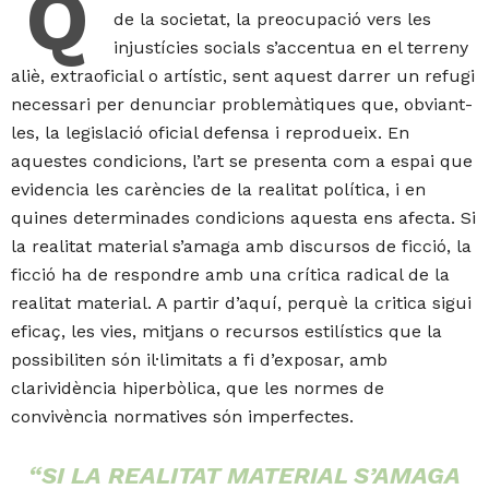
Q
de la societat, la preocupació vers les
injustícies socials s’accentua en el terreny
aliè, extraoficial o artístic, sent aquest darrer un refugi
necessari per denunciar problemàtiques que, obviant-
les, la legislació oficial defensa i reprodueix. En
aquestes condicions, l’art se presenta com a espai que
evidencia les carències de la realitat política, i en
quines determinades condicions aquesta ens afecta. Si
la realitat material s’amaga amb discursos de ficció, la
ficció ha de respondre amb una crítica radical de la
realitat material. A partir d’aquí, perquè la critica sigui
eficaç, les vies, mitjans o recursos estilístics que la
possibiliten són il·limitats a fi d’exposar, amb
clarividència hiperbòlica, que les normes de
convivència normatives són imperfectes.
“SI LA REALITAT MATERIAL S’AMAGA