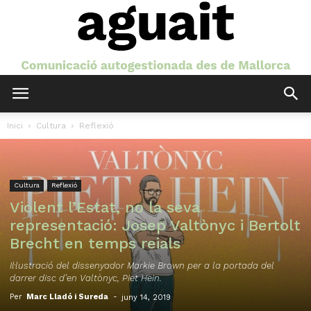
Aguait
Inici
Cultura
Reflexió
Cultura
Reflexió
Violent l’Estat, no la seva
representació: Josep Valtònyc i Bertolt
Brecht en temps reials
Il·lustració del dissenyador Markie Brown per a la portada del
darrer disc d’en Valtònyc, Piet Hein.
Per
Marc Lladó i Sureda
-
juny 14, 2019