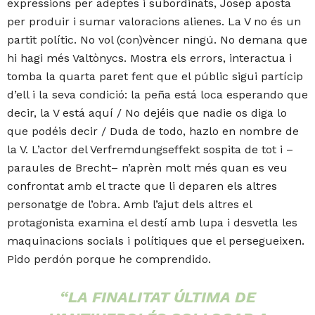
expressions per adeptes i subordinats, Josep aposta
per produir i sumar valoracions alienes. La V no és un
partit polític. No vol (con)vèncer ningú. No demana que
hi hagi més Valtònycs. Mostra els errors, interactua i
tomba la quarta paret fent que el públic sigui partícip
d’ell i la seva condició: la peña está loca esperando que
decir, la V está aquí / No dejéis que nadie os diga lo
que podéis decir / Duda de todo, hazlo en nombre de
la V. L’actor del Verfremdungseffekt sospita de tot i –
paraules de Brecht– n’aprèn molt més quan es veu
confrontat amb el tracte que li deparen els altres
personatge de l’obra. Amb l’ajut dels altres el
protagonista examina el destí amb lupa i desvetla les
maquinacions socials i polítiques que el persegueixen.
Pido perdón porque he comprendido.
“LA FINALITAT ÚLTIMA DE