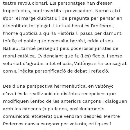
teatre revolucionari. Els personatges han d’esser
imperfectes, controvertits i provocadors. Només així
s’obri el marge dubitatiu i de pregunta per pensar en
el sentit de tot plegat. L’actual heroi és l’antiheroi,
l’home quotidià a qui la Història li passa per damunt.
Infeliç el poble que necessita herois!, crida el seu
Galileu, també perseguit pels poderosos juristes de
moral catòlica. Evidenciant que fa (i és) ficció, i sense
voluntat d’agradar a tot el país, Valtònyc s’ha consagrat
com a inèdita personificació de debat i reflexió.
Des d’una perspectiva hermenèutica, en Valtònyc
d’avui és la realització de distintes recepcions que
modifiquen l’enfoc de les anteriors cançons i dialoguen
amb les cançons (o piulades, posicionaments,
comunicats, etcètera) que vendran després. Mentre
Podemos canvia cançons per votants, crítiques i