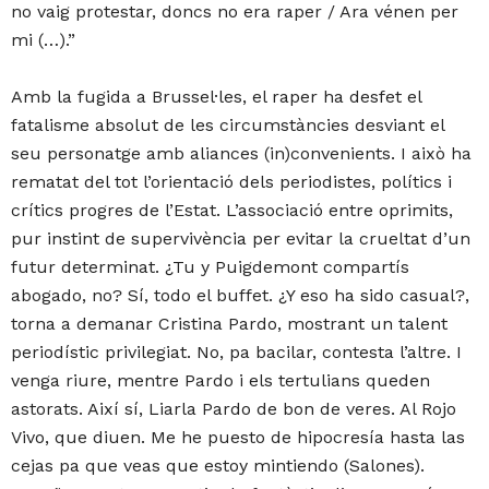
no vaig protestar, doncs no era raper / Ara vénen per
mi (…).”
Amb la fugida a Brussel·les, el raper ha desfet el
fatalisme absolut de les circumstàncies desviant el
seu personatge amb aliances (in)convenients. I això ha
rematat del tot l’orientació dels periodistes, polítics i
crítics progres de l’Estat. L’associació entre oprimits,
pur instint de supervivència per evitar la crueltat d’un
futur determinat. ¿Tu y Puigdemont compartís
abogado, no? Sí, todo el buffet. ¿Y eso ha sido casual?,
torna a demanar Cristina Pardo, mostrant un talent
periodístic privilegiat. No, pa bacilar, contesta l’altre. I
venga riure, mentre Pardo i els tertulians queden
astorats. Així sí, Liarla Pardo de bon de veres. Al Rojo
Vivo, que diuen. Me he puesto de hipocresía hasta las
cejas pa que veas que estoy mintiendo (Salones).