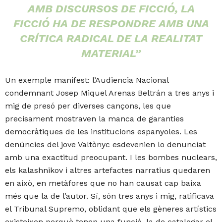
AMB DISCURSOS DE FICCIÓ, LA
FICCIÓ HA DE RESPONDRE AMB UNA
CRÍTICA RADICAL DE LA REALITAT
MATERIAL”
Un exemple manifest: l’Audiencia Nacional
condemnant Josep Miquel Arenas Beltrán a tres anys i
mig de presó per diverses cançons, les que
precisament mostraven la manca de garanties
democràtiques de les institucions espanyoles. Les
denúncies del jove Valtònyc esdevenien lo denunciat
amb una exactitud preocupant. I les bombes nuclears,
els kalashnikov i altres artefactes narratius quedaren
en això, en metàfores que no han causat cap baixa
més que la de l’autor. Sí, són tres anys i mig, ratificava
el Tribunal Supremo, oblidant que els gèneres artístics
existeixen perquè tenen una funció, la de catalogar el