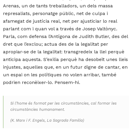
Arenas, un de tants treballadors, un dels massa
represaliats, personatge públic, net de culpa i
afamegat de justícia real, net per ajusticiar lo real
parlant com i quan vol a través de Josep Valtònyc.
Parla, com defensa l’Antígona de Judith Butler, des del
dret que l’exclou; actua des de la legalitat per
apropiar-se de la legalitat: transgredeix la llei perquè
anticipa aquesta. S’exilia perquè ha desobeït unes lleis
injustes, aquelles que, en un futur digne de cantar, en
un espai on les polítiques no volen arribar, també
podrien reconèixer-lo. Pensem-hi.
Si l’home és format per les circumstàncies, cal formar les
circumstàncies humanament.
(K. Marx i F. Engels, La Sagrada Familia)