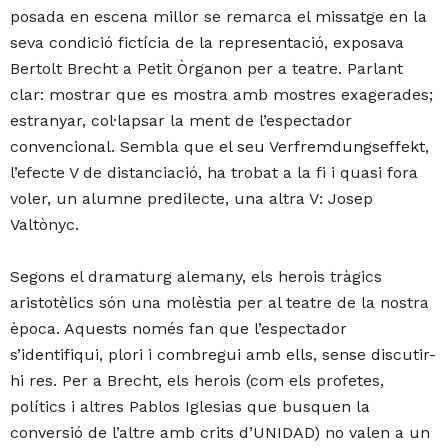
posada en escena millor se remarca el missatge en la
seva condició fictícia de la representació, exposava
Bertolt Brecht a Petit Òrganon per a teatre. Parlant
clar: mostrar que es mostra amb mostres exagerades;
estranyar, col·lapsar la ment de l’espectador
convencional. Sembla que el seu Verfremdungseffekt,
l’efecte V de distanciació, ha trobat a la fi i quasi fora
voler, un alumne predilecte, una altra V: Josep
Valtònyc.
Segons el dramaturg alemany, els herois tràgics
aristotèlics són una molèstia per al teatre de la nostra
època. Aquests només fan que l’espectador
s’identifiqui, plori i combregui amb ells, sense discutir-
hi res. Per a Brecht, els herois (com els profetes,
polítics i altres Pablos Iglesias que busquen la
conversió de l’altre amb crits d’UNIDAD) no valen a un