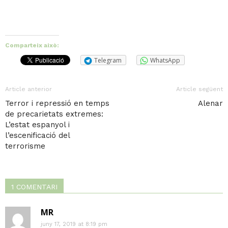
Comparteix això:
Telegram
WhatsApp
Article anterior
Article següent
Terror i repressió en temps
Alenar
de precarietats extremes:
L’estat espanyol i
l’escenificació del
terrorisme
1 COMENTARI
MR
juny 17, 2019 at 8:19 pm