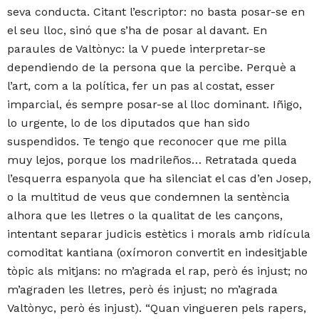
seva conducta. Citant l’escriptor: no basta posar-se en
el seu lloc, sinó que s’ha de posar al davant. En
paraules de Valtònyc: la V puede interpretar-se
dependiendo de la persona que la percibe. Perquè a
l’art, com a la política, fer un pas al costat, esser
imparcial, és sempre posar-se al lloc dominant. Iñigo,
lo urgente, lo de los diputados que han sido
suspendidos. Te tengo que reconocer que me pilla
muy lejos, porque los madrileños… Retratada queda
l’esquerra espanyola que ha silenciat el cas d’en Josep,
o la multitud de veus que condemnen la sentència
alhora que les lletres o la qualitat de les cançons,
intentant separar judicis estètics i morals amb ridícula
comoditat kantiana (oxímoron convertit en indesitjable
tòpic als mitjans: no m’agrada el rap, però és injust; no
m’agraden les lletres, però és injust; no m’agrada
Valtònyc, però és injust). “Quan vingueren pels rapers,