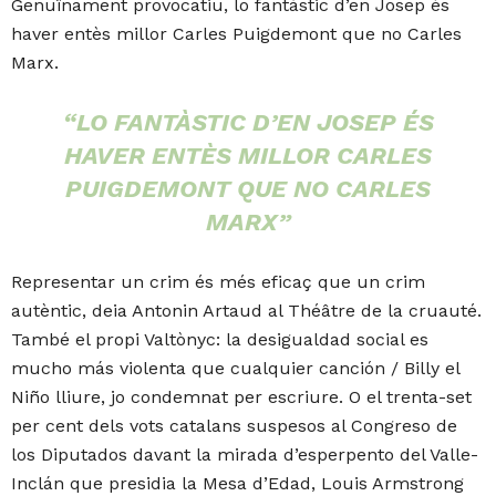
Genuïnament provocatiu, lo fantàstic d’en Josep és
haver entès millor Carles Puigdemont que no Carles
Marx.
“LO FANTÀSTIC D’EN JOSEP ÉS
HAVER ENTÈS MILLOR CARLES
PUIGDEMONT QUE NO CARLES
MARX”
Representar un crim és més eficaç que un crim
autèntic, deia Antonin Artaud al Théâtre de la cruauté.
També el propi Valtònyc: la desigualdad social es
mucho más violenta que cualquier canción / Billy el
Niño lliure, jo condemnat per escriure. O el trenta-set
per cent dels vots catalans suspesos al Congreso de
los Diputados davant la mirada d’esperpento del Valle-
Inclán que presidia la Mesa d’Edad, Louis Armstrong