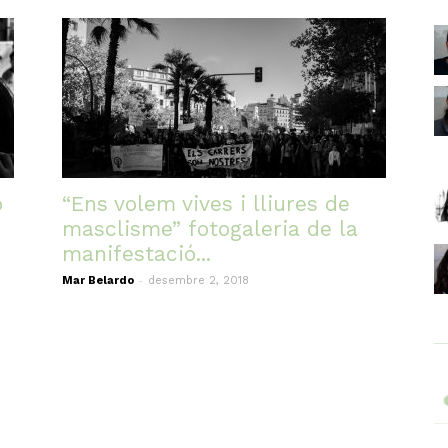
ó
“Ens volem vives i lliures de
masclisme” fotogaleria de la
manifestació...
-
Mar Belardo
desembre 2, 2018