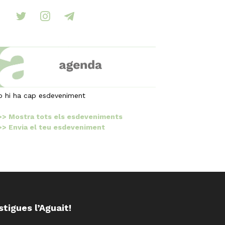
ebook
twitter
instagram
telegram
o hi ha cap esdeveniment
>> Mostra tots els esdeveniments
>> Envia el teu esdeveniment
stigues l’Aguait!