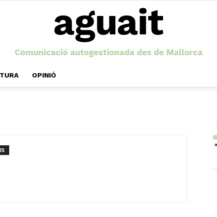
LTURA
OPINIÓ
Aguait
IS