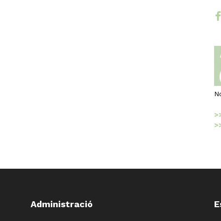
fac
N
>
>
Administració
E