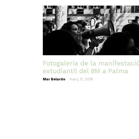
Fotogaleria de la manifestaci
estudiantil del 8M a Palma
-
Mar Belardo
març 11, 2019