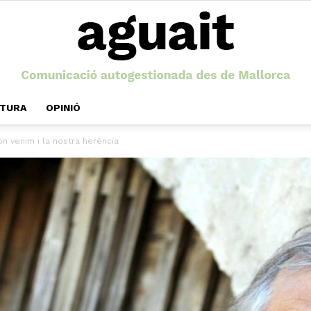
LTURA
OPINIÓ
Aguait
n venim i la nostra herència