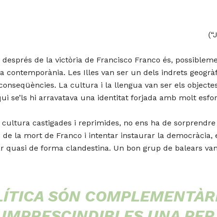
(“
després de la victòria de Francisco Franco és, possible
̀ria contemporània. Les Illes van ser un dels indrets geogra
 conseqüències. La cultura i la llengua van ser els objecte
ui se’ls hi arravatava una identitat forjada amb molt esforc
́ i cultura castigades i reprimides, no ens ha de sorprend
́s de la mort de Franco i intentar instaurar la democràcia
ar quasi de forma clandestina. Un bon grup de balears van 
LÍTICA SÓN COMPLEMENTÀRI
IMPRESCINDIBLES UNA PER 