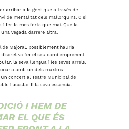
er arribar a la gent que a través de
 canvi de mentalitat dels mallorquins. O si
 i fer-la més forta que mai. Que la
ar una vegada darrere altra.
 el de Majoral, possiblement hauria
 i discret va fer el seu camí emprenent
ular, la seva llengua i les seves arrels.
ardonaria amb un dels màxims
at un concert al Teatre Municipal de
le i acostar-li la seva essència.
DICIÓ I HEM DE
MAR EL QUE ÉS
FER FRONT A LA