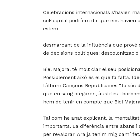
Celebracions internacionals s’havien ma
col·loquial podríem dir que ens havien c
estem
desmarcant de la influència que prové 
de decisions polítiques: descolonitzacio
Biel Majoral té molt clar el seu posicio
Possiblement això és el que fa falta. I
l’àlbum Cançons Republicanes “Jo sóc 
que en sang ofegaren, àustries i borbon
hem de tenir en compte que Biel Majoral 
Tal com he anat explicant, la mentalitat 
importants. La diferència entre abans i
per revalorar. Ara ja tenim mig camí fet