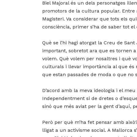
Biel Majoral és un dels personatges ill
promotors de la cultura popular. Entre al
Magisteri. Va considerar que tots els qui
consciència, primer s’ha de saber tot el
Què se l’hi hagi atorgat la Creu de Sant 
important, sobretot ara que es tornen a
volem. Què volem per nosaltres i què v
culturals i llevar importància al que e
que estan passades de moda o que no so
D’acord amb la meva ideologia i el meu p
Independentment si de dretes o d’esquer
sinó que més aviat per la gent d’aquí, p
Però per què m’ha fet pensar amb això
lligat a un activisme social. A Mallorca s’