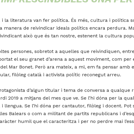
i la literatura van fer política. És més, cultura i polític
ta manera de reivindicar ideals polítics encara perdura. 
ivindicant això que és tan nostre, estenent la cultura po
oltes persones, sobretot a aquelles que reivindiquen, entre 
n aportat el seu granet d’arena a aquest moviment, com per
del Mar Bonet. Però ara mateix, a mi, em fa pensar amb en
r, filòleg català i activista polític reconegut arreu.
otagonista d’algun titular i tema de conversa a qualque r
di 2019 a mitjans del mes que ve. Se l’hi dóna per la qualit
 llengua. Se l’hi dóna per cantautor, filòleg i docent. Pot 
lles Balears o com a militant de partits republicans i d’es
aràcter humil que el caracteritza i per no perdre mai l’ess