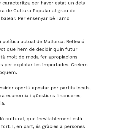
e caracteritza per haver estat un dels
atura de Cultura Popular al grau de
́ balear. Per ensenyar bé i amb
 política actual de Mallorca. Reflexió
 vot que hem de decidir quin futur
stà molt de moda fer apropiacions
ies per explotar les importades. Creiem
voquem.
ider oportú apostar per partits locals.
ra economia i qüestions financeres,
ia.
ó cultural, que inevitablement està
fort. I, en part, és gràcies a persones