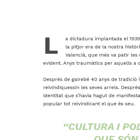
L
a dictadura implantada el 1939 
la pitjor era de la nostra histo
Valencià, que més va patir les
evident. Anys traumàtics per aquells a q
Després de gairebé 40 anys de tradicio
reivindiquessin les seves arrels. Despre
identitat que s’havia hagut de manifest
popular tot reivindicant el que és seu.
“CULTURA I PO
QUE SÓN 