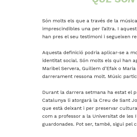
Són molts els que a través de la música 
imprescindibles una per l’altra. I aques
han pres el seu testimoni i segueixen re
Aquesta definició podria aplicar-se a m
identitat social. Són molts els qui ha
Maribel Servera, Guillem d’Efak o Maria 
darrerament ressona molt. Músic particula
Durant la darrera setmana ha estat el pr
Catalunya li atorgarà la Creu de Sant Jor
que està deixant i per preservar cultura i
com a professor a la Universitat de les I
guardonades. Pot ser, també, sigui pel c