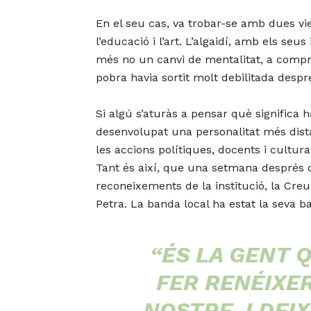
En el seu cas, va trobar-se amb dues vies
l’educació i l’art. L’algaidí, amb els se
més no un canvi de mentalitat, a compre
pobra havia sortit molt debilitada despre
Si algú s’aturàs a pensar què signifi
desenvolupat una personalitat més distan
les accions polítiques, docents i cultur
Tant és així, que una setmana despré
reconeixements de la institució, la Creu
Petra. La banda local ha estat la seva ban
“ÉS LA GENT Q
FER RENÉIXER
NOSTRE. I DEI