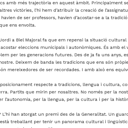
encs amb més trajectòria en aquest àmbit. Principalment s
tres victòries, l’hi hem d’atribuir la creació de l’assign
 havien de ser professors, havien d’acostar-se a la tradicio
 que ens envolta.
Jordi a Biel Majoral fa que em repensi la situació cultural i
 acostar eleccions municipals i autonòmiques. És amb el
olem per les generacions futures. Des de ja fa uns anys, e
́s nostre. Deixem de banda les tradicions que ens són pròp
́n mereixedores de ser recordades. I amb això ens equi
osicionament respecte a tradicions, llengua i cultura, cons
ra. Partits que mirin per nosaltres. No només per la nost
er l’autonomia, per la llengua, per la cultura i per la històr
? L’hi han atorgat un premi des de la Generalitat. Un guard
està treballant per tenir un panorama cultural i lingüístic 