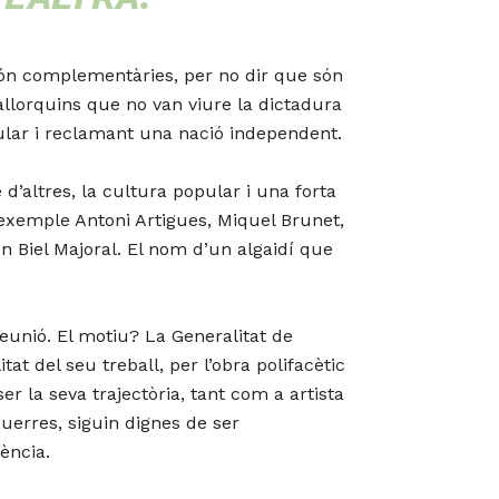
a són complementàries, per no dir que són
Mallorquins que no van viure la dictadura
pular i reclamant una nació independent.
d’altres, la cultura popular i una forta
 exemple Antoni Artigues, Miquel Brunet,
 Biel Majoral. El nom d’un algaidí que
eunió. El motiu? La Generalitat de
at del seu treball, per l’obra polifacètic
ser la seva trajectòria, tant com a artista
querres, siguin dignes de ser
ència.