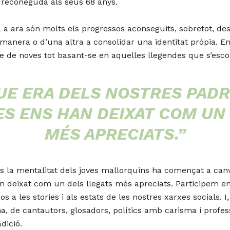
a reconeguda als seus 68 anys.
ra a ara són molts els progressos aconseguits, sobretot, d
a manera o d’una altra a consolidar una identitat pròpia. Enal
ne de noves tot basant-se en aquelles llegendes que s’esco
UE ERA DELS NOSTRES PADRI
S ENS HAN DEIXAT COM UN
MÉS APRECIATS.”
nys la mentalitat dels joves mallorquins ha començat a can
an deixat com un dels llegats més apreciats. Participem e
s a les ​stories i als estats de les nostres xarxes socials.
na, de cantautors, glosadors, polítics amb carisma i prof
ició.