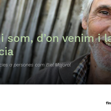
i som, d’on venim i l
cia
àcies a persones com Biel Majoral
fi