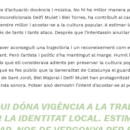
 d’actuació: docència i música. No hi ha millor manera p
us incondicionals Delfí Mulet i Biel Torres, ha contribuït al
ndre millor i acostar-se a la cultura popular. A estimar-la
́s de tants i tants atacs. Després que l’intentassin anul·l
ca haver aconseguit una trajectòria i un reconeixement com
t. Però l’artista i polític s’ha mantingut al marge. Humil
als que ell considerava adients per preservar la cultura pop
s que es fes públic que la Generalitat de Catalunya el gu
 de Sant Jordi, Biel Majoral i Delfí Mulet han protagonitz
da sonora. Potser això demostri l’intent d’acostar-se al pob
UI DÓNA VIGÈNCIA A LA TRA
 LA IDENTITAT LOCAL. ESTI
XAR-NOS DE VERGONYA PER 