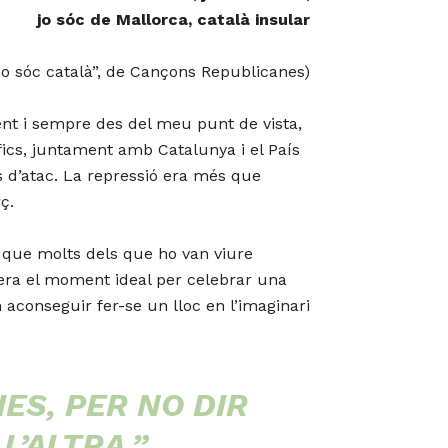
jo sóc de Mallorca, català insular
Jo sóc català”, de ​Cançons Republicanes)​
ment i sempre des del meu punt de vista,
̀fics, juntament amb Catalunya i el País
s d’atac. La repressió era més que
̧.
re que molts dels que ho van viure
, era el moment ideal per celebrar una
aconseguir fer-se un lloc en l’imaginari
ES, PER NO DIR
L’ALTRA.”