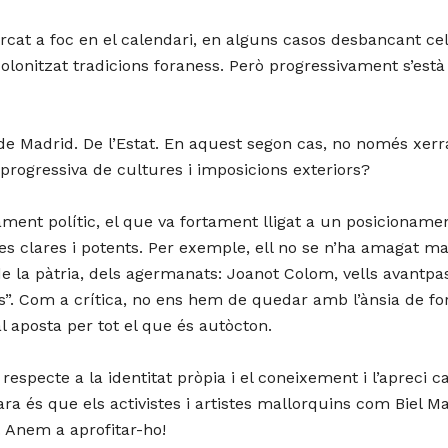
rcat a foc en el calendari, en alguns casos desbancant ce
olonitzat tradicions foraness. Però progressivament s’està 
de Madrid. De l’Estat. En aquest segon cas, no només xerram
́ progressiva de cultures i imposicions exteriors?
nament polític, el que va fortament lligat a un posicionamen
dees clares i potents. Per exemple, ell no se n’ha amagat mai
de la pàtria, dels agermanats: Joanot Colom, vells avantpa
s”. Com a crítica, no ens hem de quedar amb l’ànsia de fo
aposta per tot el que és autòcton.
respecte a la identitat pròpia i el coneixement i l’apreci 
 ara és que els activistes i artistes mallorquins com Biel
. Anem a aprofitar-ho!