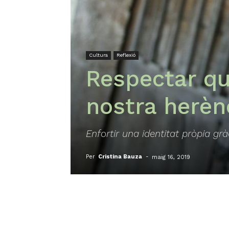
Cultura
Reflexió
Respectar qu
nostra herèn
Enfortir una identitat pròpia gr
Per
Cristina Bauza
-
maig 16, 2019