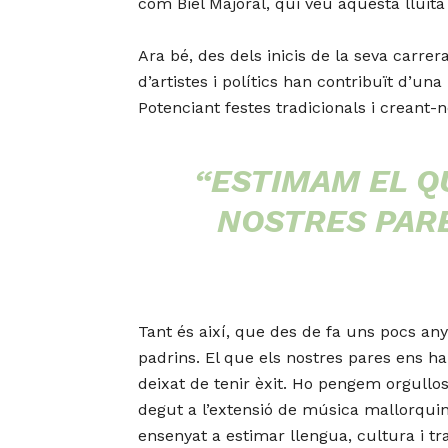
com Biel Majoral, qui veu aquesta lluit
Ara bé, des dels inicis de la seva carre
d’artistes i polítics han contribuït d’un
Potenciant festes tradicionals i creant-
“ESTIMAM EL Q
NOSTRES PARE
Tant és així, que des de fa uns pocs a
padrins. El que els nostres pares ens h
deixat de tenir èxit. Ho pengem orgulloso
degut a l’extensió de música mallorqui
ensenyat a estimar llengua, cultura i trad