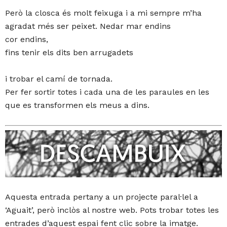
Però la closca és molt feixuga i a mi sempre m’ha
agradat més ser peixet. Nedar mar endins
cor endins,
fins tenir els dits ben arrugadets
i trobar el camí de tornada.
Per fer sortir totes i cada una de les paraules en les
que es transformen els meus a dins.
Aquesta entrada pertany a un projecte paral·lel a
‘Aguait’, però inclòs al nostre web. Pots trobar totes les
entrades d’aquest espai fent clic sobre la imatge.