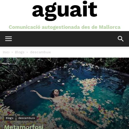
Aguait
Inici
Blogs
descambuix
Blogs
descambuix
Metamorfosi