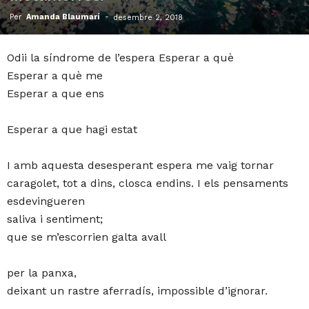
Per
Amanda Blaumarí
-
desembre 2, 2018
Odii la síndrome de l’espera Esperar a què
Esperar a què me
Esperar a que ens
Esperar a que hagi estat
I amb aquesta desesperant espera me vaig tornar
caragolet, tot a dins, closca endins. I els pensaments
esdevingueren
saliva i sentiment;
que se m’escorrien galta avall
per la panxa,
deixant un rastre aferradís, impossible d’ignorar.