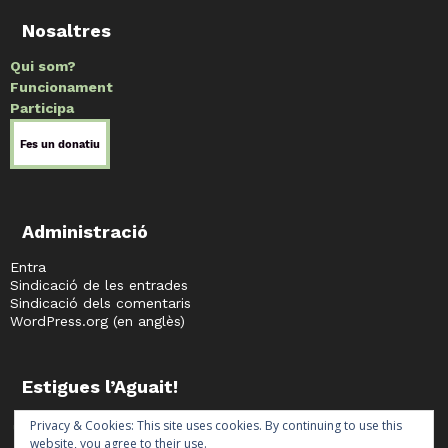
Nosaltres
Qui som?
Funcionament
Participa
Administració
Entra
Sindicació de les entrades
Sindicació dels comentaris
WordPress.org (en anglès)
Estigues l’Aguait!
facebook
twitter
instagram
telegram
Privacy & Cookies: This site uses cookies. By continuing to use this
website, you agree to their use.