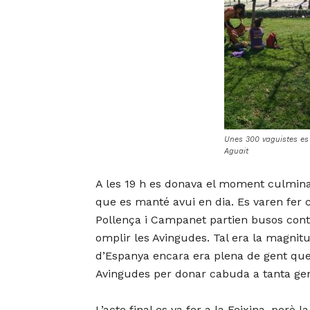
Unes 300 vaguistes es 
Aguait
A les 19 h es donava el moment culminan
que es manté avui en dia. Es varen fer 
Pollença i Campanet partien busos contr
omplir les Avingudes. Tal era la magnitu
d’Espanya encara era plena de gent que 
Avingudes per donar cabuda a tanta gen
L’acte final es va fer a la Feixina, però