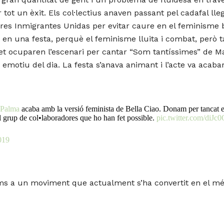
 tot un èxit. Els col·lectius anaven passant pel cadafal lle
eres Inmigrantes Unidas per evitar caure en el feminisme 
a en una festa, perquè el feminisme lluita i combat, però t
 ocuparen l’escenari per cantar “Som tantíssimes” de Ma
emotiu del dia. La festa s’anava animant i l’acte va acaba
#Palma
acaba amb la versió feminista de Bella Ciao. Donam per tancat el
l grup de col•laboradores que ho han fet possible.
pic.twitter.com/diJ
019
ms a un moviment que actualment s’ha convertit en el mé