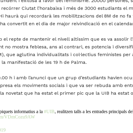
ndent i exitosa a favor del feminisme. 20000 persones, seg
recórrer Ciutat l’horabaixa i més de 3000 estudiants el 
 Hi haurà qui recordarà les mobilitzacions del 8M de no f
 convertit en el dia de major reivindicació en el calendar
el repte de mantenir el nivell altíssim que es va assolir 
no mostra feblesa, ans al contrari, es potencia i diversi
, que aglutina individualitats i col·lectius feministes pe
 la manifestació de les 19 h de Palma.
.00 h i amb l’anunci que un grup d’estudiants havien ocup
orpresa els moviments socials i que va ser rebuda amb en
la novetat que ha estat el primer pic que la UIB ha estat
piquets informatius a la
#UIB
, realitzen talls a les entrades principals 
r.com/VDmCozu9AW
019