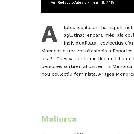
Per
Redacció Aguait
-
març 11, 2019
A
totes les illes hi ha hagut mob
aglutinat, encara més, als col·
individualitats i col·lectius 
Manacor o una manifestació a Esporles. A
les Pitiüses va ser l’únic lloc de l’illa
persones sortiren al carrer. I a Menorc
nou col·lectiu feminista, Aritges Menorc
Mallorca