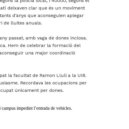
ons la policia local, i 40000, segons el
matí deixaven clar que és un moviment
a tants d’anys que aconseguien aplegar
i de lluites anuals.
l’any passat, amb vaga de dones inclosa.
fica. Hem de celebrar la formació del
r aconseguir una major coordinació
at la facultat de Ramon Llull a la UIB.
tusiasme. Recordava les ocupacions per
 ocupat únicament per dones.
del campus impedint l’entrada de vehicles.