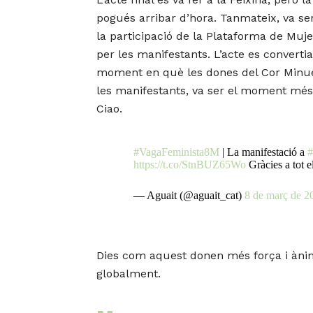
pogués arribar d’hora. Tanmateix, va ser
la participació de la Plataforma de Muj
per les manifestants. L’acte es converti
moment en què les dones del Cor Minuet
les manifestants, va ser el moment més 
Ciao.
#VagaFeminista8M
| La manifestació a
https://t.co/StnBUZ65Wo
Gràcies a tot e
— Aguait (@aguait_cat)
8 de març de 2
Dies com aquest donen més força i àni
globalment.