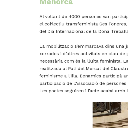
Menorca
Al voltant de 4000 persones van partici
el col·lectiu transfeminista Ses Fonere
del Dia Internacional de la Dona Trebal
La mobilització s’emmarcava dins una jo
xerrades i d’altres activitats en clau d
necessària com és la lluita feminista.
realitzada al Pati del Mercat del Claustr
feminisme a l’illa, Benamics participà am
participació de l’Associació de persones
Les poetes seguiren i l’acte acabà amb 