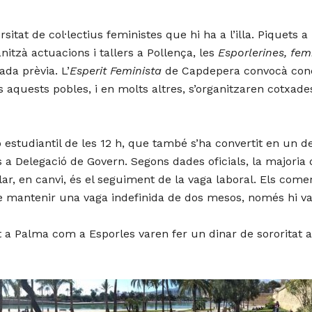
sitat de col·lectius feministes que hi ha a l’illa. Piquets 
nitzà actuacions i tallers a Pollença, les
Esporlerines, fem
da prèvia. L’
Esperit Feminista
de Capdepera convocà concen
aquests pobles, i en molts altres, s’organitzaren cotxades
 estudiantil de les 12 h, que també s’ha convertit en un d
s a Delegació de Govern. Segons dades oficials, la majoria
lar, en canvi, és el seguiment de la vaga laboral. Els com
de mantenir una vaga indefinida de dos mesos, només hi v
a Palma com a Esporles varen fer un dinar de sororitat a