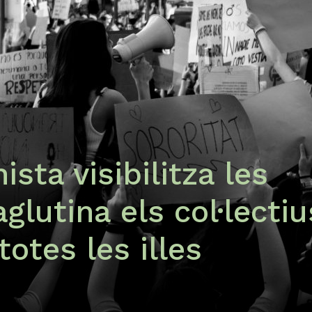
ista visibilitza les
aglutina els col·lectiu
totes les illes