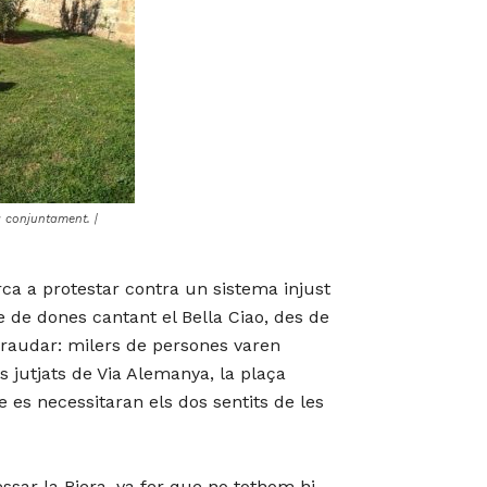
a conjuntament. |
ca a protestar contra un sistema injust
 de dones cantant el Bella Ciao, des de
efraudar: milers de persones varen
s jutjats de Via Alemanya, la plaça
 es necessitaran els dos sentits de les
essar la Riera, va fer que no tothom hi