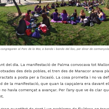
congregaren al Parc de la Mar, a banda i banda del llac, per dinar de carmanyol
t del dia. La manifestació de Palma convocava tot Mallor
cotxades des dels pobles, el tren des de Manacor anava ple
actats a posta per a l’ocasió. La cosa prometia i no va d
d de la manifestació, que quan la capçalera era davant el
no havia començat a avançar. Per l’any que ve és clar que
t.
 la gran quantitat de gent i un problema de fluïdesa en trav