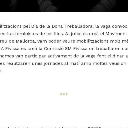
ilitzacions pel Dia de la Dona Treballadora, la vaga convoc
lectius feministes de les illes. Al juliol es creà el Movime
d’arreu de Mallorca, vam poder veure mobilitzacions molt 
 Eivissa es creà la Comissió 8M Eivissa on treballaren con
 on homes van participar activament de la vaga fent el dinar 
a es realitzaren unes jornades al matí amb moltes veus o
a.
…