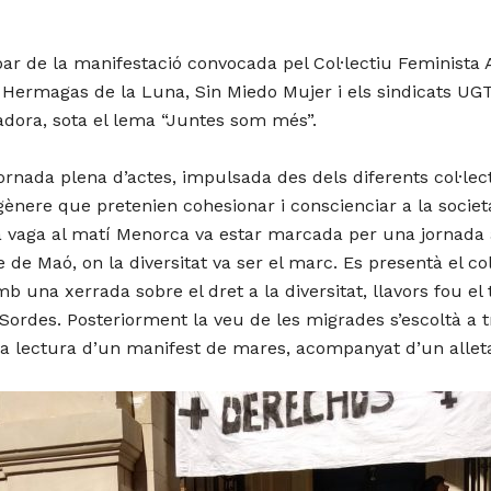
par de la manifestació convocada pel Col·lectiu Feminist
s, Hermagas de la Luna, Sin Miedo Mujer i els sindicats U
ladora, sota el lema “Juntes som més”.
rnada plena d’actes, impulsada des dels diferents col·le
e gènere que pretenien cohesionar i conscienciar a la soci
 La vaga al matí Menorca va estar marcada per una jornada
e de Maó, on la diversitat va ser el marc. Es presentà el c
b una xerrada sobre el dret a la diversitat, llavors fou el
 Sordes. Posteriorment la veu de les migrades s’escoltà a t
la lectura d’un manifest de mares, acompanyat d’un alleta