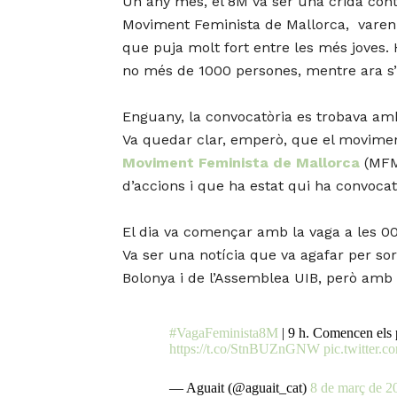
Un any més, el 8M va ser una crida contu
Moviment Feminista de Mallorca, varen 
que puja molt fort entre les més joves.
no més de 1000 persones, mentre ara s’ha
Enguany, la convocatòria es trobava amb 
Va quedar clar, emperò, que el moviment 
Moviment Feminista de Mallorca
(MFM)
d’accions i que ha estat qui ha convocat
El dia va començar amb la vaga a les 00
Va ser una notícia que va agafar per s
Bolonya i de l’Assemblea UIB, però amb 
#VagaFeminista8M
| 9 h. Comencen els 
https://t.co/StnBUZnGNW
pic.twitte
— Aguait (@aguait_cat)
8 de març de 2