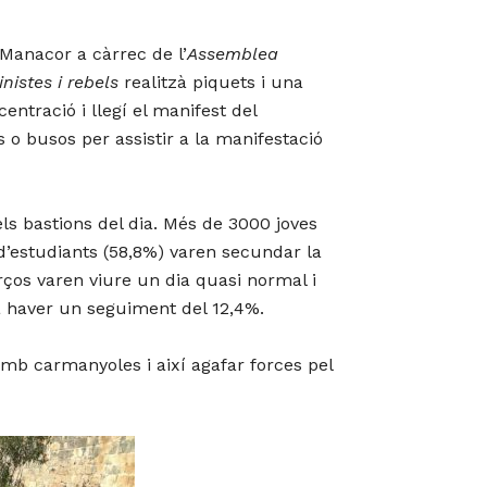
a Manacor a càrrec de l’
Assemblea
inistes i rebels
realitzà piquets i una
tració i llegí el manifest del
 o busos per assistir a la manifestació
els bastions del dia. Més de 3000 joves
 d’estudiants (58,8%) varen secundar la
erços varen viure un dia quasi normal i
a haver un seguiment del 12,4%.
mb carmanyoles i així agafar forces pel