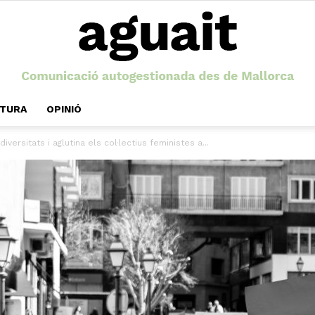
LTURA
OPINIÓ
Aguait
diversitats i aglutina els col·lectius feministes a...