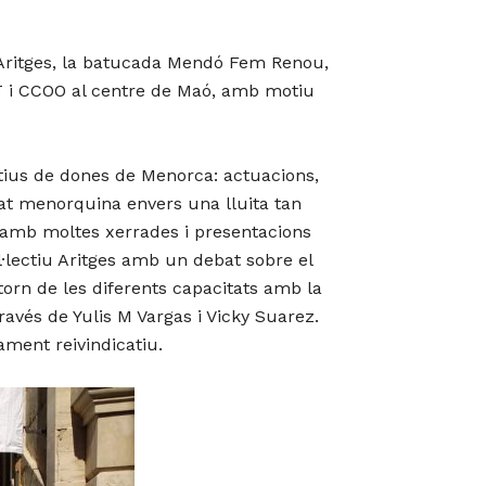
a Aritges, la batucada Mendó Fem Renou,
GT i CCOO al centre de Maó, amb motiu
ctius de dones de Menorca: actuacions,
etat menorquina envers una lluita tan
 amb moltes xerrades i presentacions
ol·lectiu Aritges amb un debat sobre el
 torn de les diferents capacitats amb la
ravés de Yulis M Vargas i Vicky Suarez.
ment reivindicatiu.