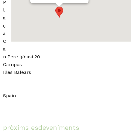
P
l
a
ç
a
C
a
n Pere Ignasi 20
Campos
Illes Balears
Spain
pròxims esdeveniments