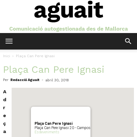
Aguait
Inici
Plaça Can Pere Ignasi
Plaça Can Pere Ignasi
Per
Redacció Aguait
-
abril 30, 2018
A
d
r
e
ç
Plaça Can Pere Ignasi
Plaça Can Pere Ignasi 20 - Campos
a
Esdeveniments