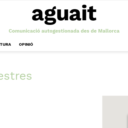
LTURA
OPINIÓ
Aguait
estres