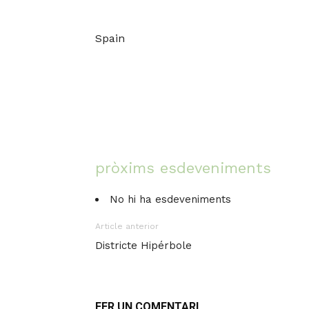
Spain
pròxims esdeveniments
No hi ha esdeveniments
Article anterior
Districte Hipérbole
FER UN COMENTARI