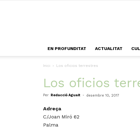
EN PROFUNDITAT
ACTUALITAT
CU
Inici
Los oficios terrestres
Los oficios terr
Per
Redacció Aguait
-
desembre 10, 2017
Adreça
C/Joan Miró 62
Palma