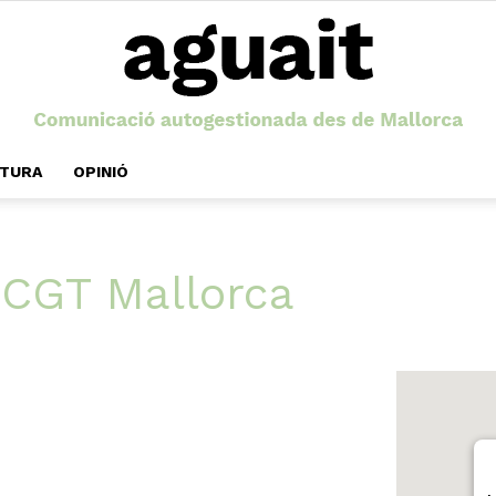
LTURA
OPINIÓ
Aguait
 CGT Mallorca