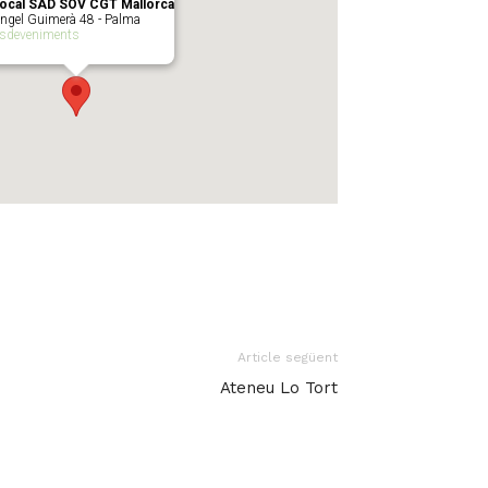
ocal SAD SOV CGT Mallorca
ngel Guimerà 48 - Palma
sdeveniments
Article següent
Ateneu Lo Tort