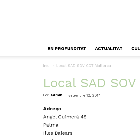
EN PROFUNDITAT
ACTUALITAT
CU
Inici
Local SAD SOV CGT Mallorca
Local SAD SOV
Per
admin
-
setembre 12, 2017
Adreça
Ángel Guimerà 48
Palma
Illes Balears