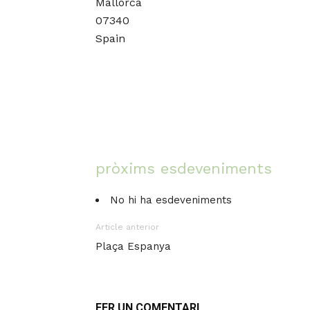
Mallorca
07340
Spain
pròxims esdeveniments
No hi ha esdeveniments
Article anterior
Plaça Espanya
FER UN COMENTARI