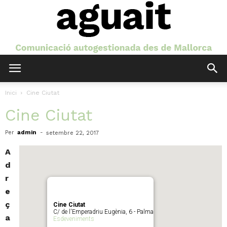
Aguait
Inici
Cine Ciutat
Cine Ciutat
Per
admin
-
setembre 22, 2017
A
d
r
e
ç
Cine Ciutat
C/ de l'Emperadriu Eugènia, 6 - Palma
a
Esdeveniments