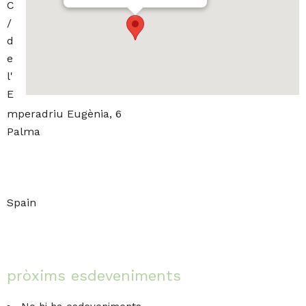
C
/
d
e
l'
E
mperadriu Eugènia, 6
Palma
Spain
pròxims esdeveniments