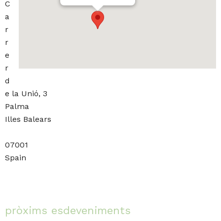
C
a
r
r
e
r
d
e la Unió, 3
Palma
Illes Balears
07001
Spain
pròxims esdeveniments