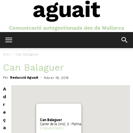
Aguait
Inici
Can Balaguer
Can Balaguer
Per
Redacció Aguait
-
febrer 18, 2018
A
d
r
e
ç
Can Balaguer
Carrer de la Unió, 3 - Palma
a
Esdeveniments