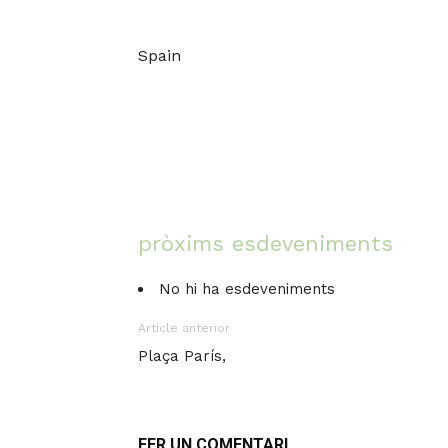
Spain
pròxims esdeveniments
No hi ha esdeveniments
Article anterior
Plaça París,
FER UN COMENTARI