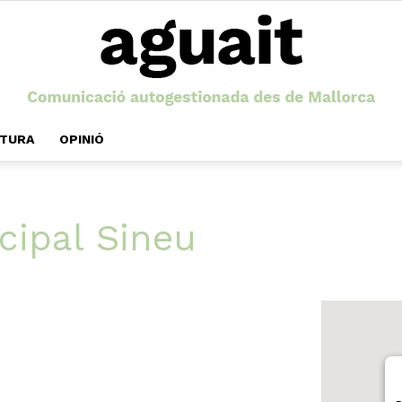
LTURA
OPINIÓ
Aguait
cipal Sineu