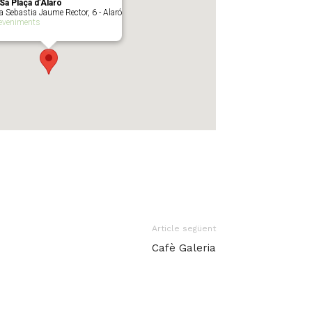
Sa Plaça d’Alaró
a Sebastia Jaume Rector, 6 - Alaró
eveniments
Article següent
Cafè Galeria