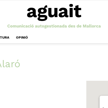
LTURA
OPINIÓ
Aguait
Alaró