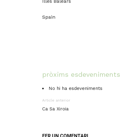
Illes Balears
Spain
pròxims esdeveniments
No hi ha esdeveniments
Article anterior
Ca Sa Xiroia
FER UN COMENTARI