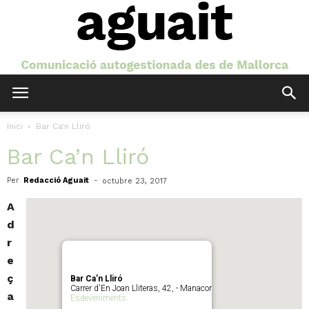
Aguait
Inici
Bar Ca'n Lliró
Bar Ca’n Lliró
Per
Redacció Aguait
-
octubre 23, 2017
A
d
r
e
ç
Bar Ca’n Lliró
Carrer d'En Joan Lliteras, 42, - Manacor
a
Esdeveniments