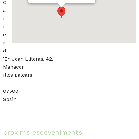
C
a
r
r
e
r
d
'En Joan Lliteras, 42,
Manacor
Illes Balears
07500
Spain
pròxims esdeveniments