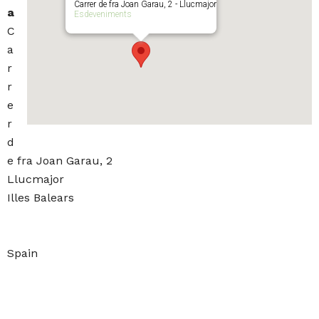
Carrer de fra Joan Garau, 2 - Llucmajor
a
Esdeveniments
C
a
r
r
e
r
d
e fra Joan Garau, 2
Llucmajor
Illes Balears
Spain