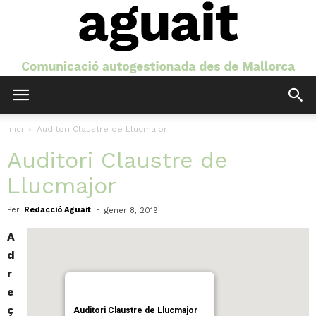
Aguait
Inici
Auditori Claustre de Llucmajor
Auditori Claustre de
Llucmajor
Per
Redacció Aguait
-
gener 8, 2019
A
d
r
e
ç
Auditori Claustre de Llucmajor