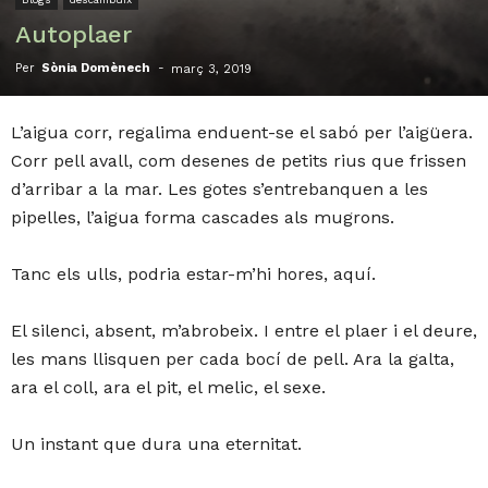
Autoplaer
Per
Sònia Domènech
-
març 3, 2019
L’aigua corr, regalima enduent-se el sabó per l’aigüera.
Corr pell avall, com desenes de petits rius que frissen
d’arribar a la mar. Les gotes s’entrebanquen a les
pipelles, l’aigua forma cascades als mugrons.
Tanc els ulls, podria estar-m’hi hores, aquí.
El silenci, absent, m’abrobeix. I entre el plaer i el deure,
les mans llisquen per cada bocí de pell. Ara la galta,
ara el coll, ara el pit, el melic, el sexe.
Un instant que dura una eternitat.