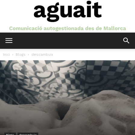
Aguait
Inici
Blogs
descambuix
Blogs
descambuix