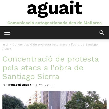
Aguait
Inici
Concentració de protesta pels atacs a l’obra de Santiago
Sierra
Concentració de protesta
pels atacs a l’obra de
Santiago Sierra
Per
Redacció Aguait
-
juny 16, 2018