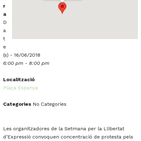
r
a
D
a
t
e
(s) - 16/06/2018
6:00 pm - 8:00 pm
Localització
Plaça Espanya
Categories
No Categories
Les organitzadores de la Setmana per la Llibertat
d’Expressió convoquen concentració de protesta pels