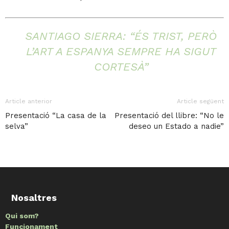
SANTIAGO SIERRA: “ÉS TRIST, PERÒ
L’ART A ESPANYA SEMPRE HA SIGUT
CORTESÀ”
Article anterior
Article següent
Presentació “La casa de la
Presentació del llibre: “No le
selva”
deseo un Estado a nadie”
Nosaltres
Qui som?
Funcionament