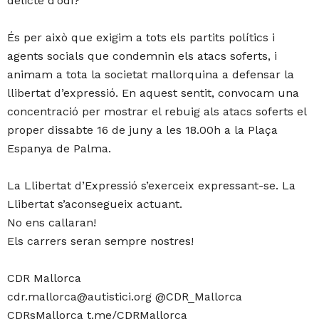
delicte d’odi?
És per això que exigim a tots els partits polítics i
agents socials que condemnin els atacs soferts, i
animam a tota la societat mallorquina a defensar la
llibertat d’expressió. En aquest sentit, convocam una
concentració per mostrar el rebuig als atacs soferts el
proper dissabte 16 de juny a les 18.00h a la Plaça
Espanya de Palma.
La Llibertat d’Expressió s’exerceix expressant-se. La
Llibertat s’aconsegueix actuant.
No ens callaran!
Els carrers seran sempre nostres!
CDR Mallorca
cdr.mallorca@autistici.org @CDR_Mallorca
CDRsMallorca t.me/CDRMallorca