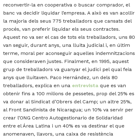
reconvertir-la en cooperativa o buscar comprador, el
banc va decidir liquidar l’empresa. A això es van acollir
la majoria dels seus 775 treballadors que cansats del
procés, van preferir liquidar els seus contractes.
Aquest no va ser el cas de tots els treballadors, uns 80
van seguir, durant anys, una lluita judicial i, en últim
terme, moral per aconseguir aquelles indemnitzacions
que consideraven justes. Finalment, en 1995, aquest
grup de treballadors va guanyar el judici pel qual feia
anys que lluitaven. Paco Hernández, un dels 80
treballadors, explica en una
entrevista
que es van
obtenir fins a 100 milions de pessetes, prop del 25% es
va donar al Sindicat d’Obrers del Camp; un altre 25%,
al Front Sandinista de Nicaragua; un 10% va servir per
crear l’ONG Centro Autogestionario de Solidaridad
entre el Área Latina i un 40% es va destinar el que
anomenaven, llavors, una caixa de resistència