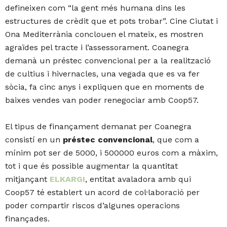
defineixen com “la gent més humana dins les
estructures de crèdit que et pots trobar”. Cine Ciutat i
Ona Mediterrània conclouen el mateix, es mostren
agraïdes pel tracte i l’assessorament. Coanegra
demanà un préstec convencional per a la realització
de cultius i hivernacles, una vegada que es va fer
sòcia, fa cinc anys i expliquen que en moments de
baixes vendes van poder renegociar amb Coop57.
El tipus de finançament demanat per Coanegra
consistí en un
préstec convencional
, que com a
mínim pot ser de 5000, i 500000 euros com a màxim,
tot i que és possible augmentar la quantitat
mitjançant
ELKARGI
, entitat avaladora amb qui
Coop57 té establert un acord de col·laboració per
poder compartir riscos d’algunes operacions
finançades.