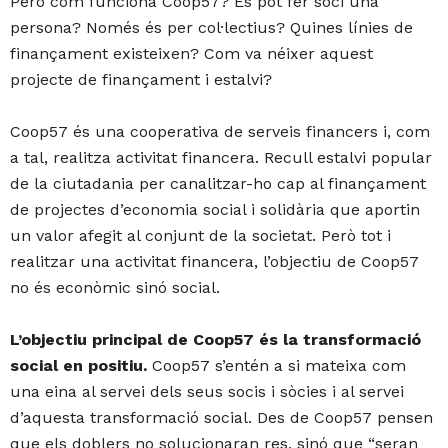
Però com funciona Coop57? Es pot fer soci una
persona? Només és per col·lectius? Quines línies de
finançament existeixen? Com va néixer aquest
projecte de finançament i estalvi?
Coop57 és una cooperativa de serveis financers i, com
a tal, realitza activitat financera. Recull estalvi popular
de la ciutadania per canalitzar-ho cap al finançament
de projectes d’economia social i solidària que aportin
un valor afegit al conjunt de la societat. Però tot i
realitzar una activitat financera, l’objectiu de Coop57
no és econòmic sinó social.
L’objectiu principal de Coop57 és la transformació
social en positiu.
Coop57 s’entén a si mateixa com
una eina al servei dels seus socis i sòcies i al servei
d’aquesta transformació social. Des de Coop57 pensen
que els doblers no solucionaran res, sinó que “seran