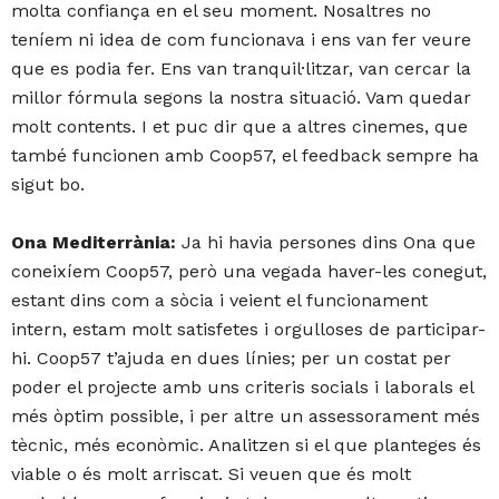
molta confiança en el seu moment. Nosaltres no
teníem ni idea de com funcionava i ens van fer veure
que es podia fer. Ens van tranquil·litzar, van cercar la
millor fórmula segons la nostra situació. Vam quedar
molt contents. I et puc dir que a altres cinemes, que
també funcionen amb Coop57, el feedback sempre ha
sigut bo.
Ona Mediterrània:
Ja hi havia persones dins Ona que
coneixíem Coop57, però una vegada haver-les conegut,
estant dins com a sòcia i veient el funcionament
intern, estam molt satisfetes i orgulloses de participar-
hi. Coop57 t’ajuda en dues línies; per un costat per
poder el projecte amb uns criteris socials i laborals el
més òptim possible, i per altre un assessorament més
tècnic, més econòmic. Analitzen si el que planteges és
viable o és molt arriscat. Si veuen que és molt