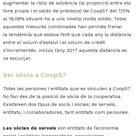
augmentar la ràtio de solvència (la proporció entre els
fons propis i el saldo de préstecs) de Coop57 del 7,15%
al 18,08% situant-ho a uns nivells molts sòlids. Totes
aquestes mesures combinades han permès frenar
la tendència que estava fent que cada any la distància
entre el volum d’estalvi i el volum de crèdit
s’incrementés. Inclús l’any 2017 aquesta distància es
va escurçar.
Ser sòcia a Coop57
Totes les persones i entitats que es vinculen a Coop57
ho fan des de la posició de sòcia de la cooperativa.
Existeixen dos tipus de socis i sòcies; de serveis,
entitats, i col·laboradores, tant entitats com persones.
Les sòcies de serveis
són entitats de l’economia
social i solidària (cooperatives, associacions,