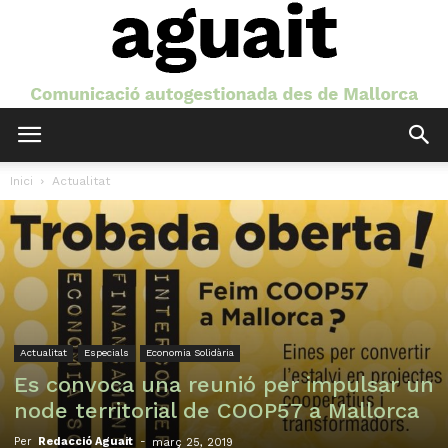
Aguait
Inici
Actualitat
Actualitat
Especials
Economia Solidària
Es convoca una reunió per impulsar un
node territorial de COOP57 a Mallorca
Per
Redacció Aguait
-
març 25, 2019