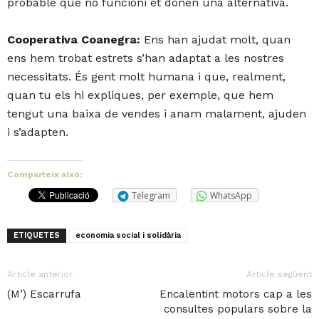
probable que no funcioni et donen una alternativa.
Cooperativa Coanegra:
Ens han ajudat molt, quan
ens hem trobat estrets s’han adaptat a les nostres
necessitats. És gent molt humana i que, realment,
quan tu els hi expliques, per exemple, que hem
tengut una baixa de vendes i anam malament, ajuden
i s’adapten.
Comparteix això:
Telegram
WhatsApp
ETIQUETES
economia social i solidària
Article anterior
Article següent
(M’) Escarrufa
Encalentint motors cap a les
consultes populars sobre la