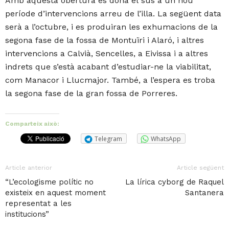
Amb aquesta obertura es dóna el sus a un nou
període d’intervencions arreu de l’illa. La següent data
serà a l’octubre, i es produiran les exhumacions de la
segona fase de la fossa de Montuïri i Alaró, i altres
intervencions a Calvià, Sencelles, a Eivissa i a altres
indrets que s’està acabant d’estudiar-ne la viabilitat,
com Manacor i Llucmajor. També, a l’espera es troba
la segona fase de la gran fossa de Porreres.
Comparteix això:
Telegram
WhatsApp
Article anterior
Article següent
“L’ecologisme polític no
La lírica cyborg de Raquel
existeix en aquest moment
Santanera
representat a les
institucions”