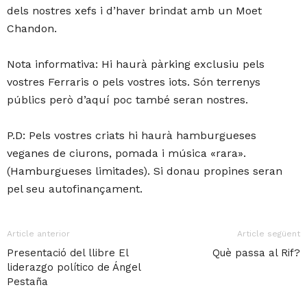
dels nostres xefs i d’haver brindat amb un Moet
Chandon.
Nota informativa: Hi haurà pàrking exclusiu pels
vostres Ferraris o pels vostres iots. Són terrenys
públics però d’aquí poc també seran nostres.
P.D: Pels vostres criats hi haurà hamburgueses
veganes de ciurons, pomada i música «rara».
(Hamburgueses limitades). Si donau propines seran
pel seu autofinançament.
Article anterior
Article següent
Presentació del llibre El
Què passa al Rif?
liderazgo político de Ángel
Pestaña