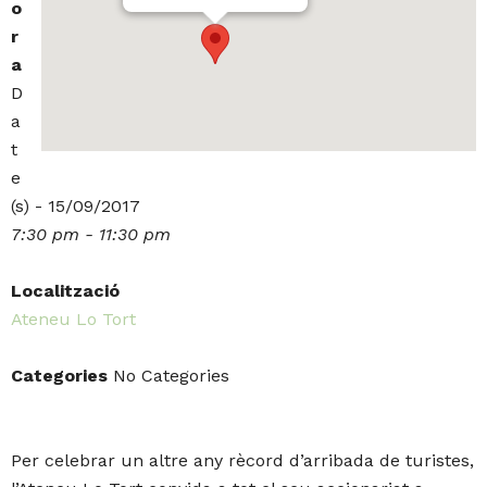
o
r
a
D
a
t
e
(s) - 15/09/2017
7:30 pm - 11:30 pm
Localització
Ateneu Lo Tort
Categories
No Categories
Per celebrar un altre any rècord d’arribada de turistes,