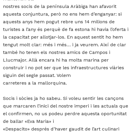
nostres socis de la península Aràbiga han afavorit
aquesta conjuntura, però no ens hem d’enganyar: si
aquests anys hem pogut rebre uns 14 milions de
turistes a l’any és perquè de fa estona hi havia l’oferta i
la capacitat per allotjar-los. En aquest sentit ho hem
tengut molt clar: més i més… i ja veurem. Així de clar
també ho tenen els nostres amics de Campos i
Llucmajor. Allà encara hi ha molta marina per
construir i no pot ser que les infraestructures viàries
siguin del segle passat. Volem
carreteres a la mallorquina.
Socis i sòcies ja ho sabeu. Si voleu sentir les cançons
que marcaren l’inici del nostre imperi i les actuals que
el confirmen, no us podeu perdre aquesta oportunitat
de ballar «Eva Maria» i
«Despacito» després d’haver gaudit de l’art culinari