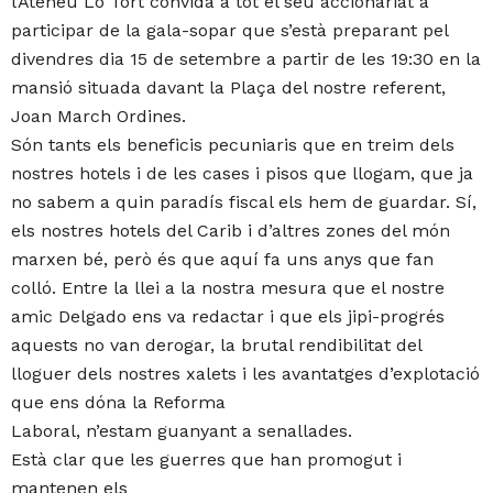
l’Ateneu Lo Tort convida a tot el seu accionariat a
participar de la gala-sopar que s’està preparant pel
divendres dia 15 de setembre a partir de les 19:30 en la
mansió situada davant la Plaça del nostre referent,
Joan March Ordines.
Són tants els beneficis pecuniaris que en treim dels
nostres hotels i de les cases i pisos que llogam, que ja
no sabem a quin paradís fiscal els hem de guardar. Sí,
els nostres hotels del Carib i d’altres zones del món
marxen bé, però és que aquí fa uns anys que fan
colló. Entre la llei a la nostra mesura que el nostre
amic Delgado ens va redactar i que els jipi-progrés
aquests no van derogar, la brutal rendibilitat del
llogu
er dels nostres xalets i les avantatges d’explotació
que ens dóna la Reforma
Laboral, n’estam guanyant a senallades.
Està clar que les guerres que han promogut i
mantenen els