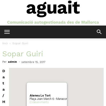
Aguait
Inici
Sopar Guiri
Sopar Guiri
Per
admin
-
setembre 15, 2017
D
a
t
a
/
Ateneu Lo Tort
Plaça Joan March 6 - Manacor
H
Esdeveniments