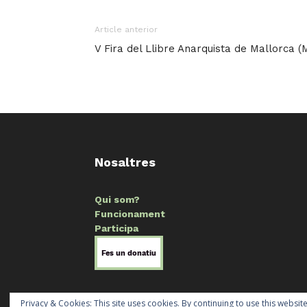
Article anterior
V Fira del Llibre Anarquista de Mallorca 
Nosaltres
Qui som?
Funcionament
Participa
Privacy & Cookies: This site uses cookies. By continuing to use this website