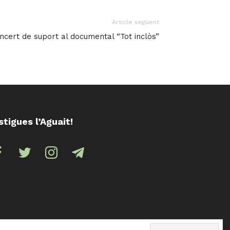
Article següent
ncert de suport al documental “Tot inclòs”
stigues l’Aguait!
ebook
twitter
instagram
telegram