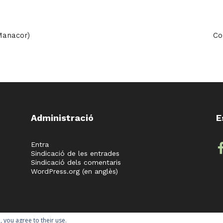
(Manacor)
Co
Administració
E
fac
Entra
Sindicació de les entrades
Sindicació dels comentaris
WordPress.org (en anglès)
, you agree to their use.