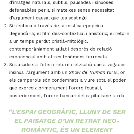
d’imatges naturals, subtils, pausades i sinuoses,
defensables per a si mateixes sense necessitat
d’argument causal que les sostingui.
Si s’enfoca a través de la mística epopèica-
llegendària; el film des-contextual i ahistòric; el retorn
a un temps perdut cristià-mitològic,
contemporàniament aïllat i desprès de relació
exponencial amb altres fenòmens terrenals.
Si s’acudeix a l’etern retorn nietzschià que a vegades
insinua l’argument amb un
Show de Truman
rural, on
els camperols són condemnats a viure sota el poder
que exerceix primerament l’ordre feudal i,
posteriorment, l’ordre bancari del capitalisme tardà.
“L’ESPAI GEOGRÀFIC, LLUNY DE SER
EL PAISATGE D’UN RETRAT NEO-
ROMÀNTIC, ÉS UN ELEMENT