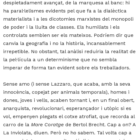
despietadament avançat, de la marquesa al banc: hi
ha paral·lelismes evidents pel que fa a la dialèctica
materialista i a les dicotomies marxistes del monopoli
de poder i la lluita de classes. Els humiliats i els
controlats semblen ser els mateixos. Podríem dir que
canvia la geografia i no la història, incansablement
irrepetible. No obstant, tal anàlisi reduiria la realitat de
la pel·lícula a un determinisme que no sembla
imperar de forma tan evident sobre els treballadors.
Sense amo (i sense Lazzaro, que acaba, amb la seva
innocència, copejat per animals temporals), homes i
dones, joves i vells, acaben tornant i, en un final obert,
anarquista, revolucionari, esperançador i utòpic si es
vol, empenyen plegats el cotxe atrofiat, que recorda al
carro de la
Mare Coratge
de Bertol Brecht. Cap a on? A
La Inviolata, diuen. Però no ho sabem. Tal volta cap a