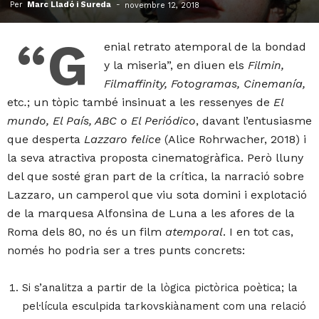
Per
Marc Lladó i Sureda
-
novembre 12, 2018
“G
enial retrato atemporal de la bondad
y la miseria”, en diuen els
Filmin,
Filmaffinity, Fotogramas, Cinemanía,
etc
.
;
un
tòpic també insinuat a les ressenyes de
El
mundo, El País, ABC o El Periódico
, davant l’entusiasme
que desperta
Lazzaro felice
(Alice Rohrwacher, 2018) i
la seva atractiva proposta cinematogràfica. Però lluny
del que sosté gran part de la crítica, la narració sobre
Lazzaro, un camperol que viu sota domini i explotació
de la marquesa Alfonsina de Luna a les afores de la
Roma dels 80, no és un film
atemporal
. I en tot cas,
només ho podria ser a tres punts concrets:
Si s’analitza a partir de la lògica pictòrica poètica; la
pel·lícula esculpida tarkovskiànament com una relació