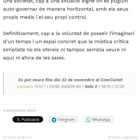
una societat, cap a una situació digne on es puguin
auto-governar de manera horitzontal, amb els seus
propis medis i el seu propi control.
Definitivament, cap a la voluntat de posseir l’imaginari
d’un temps i un espai concret que la mística critica
simplista no els ofereix ni tampoc sembla veure ni
aquí ni afora de les sales.
Es pot veure fins dia 22 de novembre al CineCiutat
Lazzaro feliz*
| VOSE italià16:40 /
Sala 2
/ 19:10 / 21:35
Comparteix això:
Telegram
WhatsApp
Article anterior
Article següent