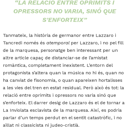
“LA RELACIÓ ENTRE OPRIMITS I
OPRESSORS NO VARIA, SINÓ QUE
S’ENFORTEIX”
Tanmateix, la història de germanor entre Lazzaro i
Tancredi només és
atemporal
per Lazzaro, i no pel fill
de la marquesa, personatge ben interessant per un
altre article capaç de distanciar-se de l’amistat
romàntica, completament inexistent. L’entorn del
protagonista s’altera quan la música no hi és, quan no
ha canviat de fisonomia, o quan apareixen hortalisses
a les vies del tren en estat residual. Però això és tot: la
relació entre oprimits i opressors no varia sinó que
s’enforteix. El darrer desig de Lazzaro és el de tornar a
La
Inviolata esclavista de la marquesa. Així, es podria
parlar d’un temps perdut en el sentit catastròfic, i no
aïllat ni classicista ni judeo-cristià.