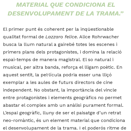
MATERIAL QUE CONDICIONA EL
DESENVOLUPAMENT DE LA TRAMA.”
El primer punt és coherent per la inqüestionable
qualitat formal de
Lazzaro felice
. Alice Rohrwacher
busca la llum natural a gairebé totes les escenes i
primers plans dels protagonistes, i domina la relació
espai-temps de manera magistral. El so natural i
musical, per altra banda, reforça el lligam poètic. En
aquest sentit, la pel·lícula podria esser una lliçó
exemplar a les aules de futurs directors de cine
independent. No obstant, la importància del vincle
entre protagonistes i elements geogràfics no permet
abastar el complex amb un anàlisi purament formal.
L’espai geogràfic, lluny de ser el paisatge d’un retrat
neo-romàntic, és un element material que condiciona
el desenvolupament de la trama. I el poderós ritme de