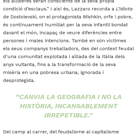
els alliberes seran conscients de la seva pròpia
condició d’esclaus.” I així és, Lazzaro recorda a
L’idiota
de Dostoievski, on el protagonista Mishkin, orfe i pobre,
és contínuament humiliat per la seva infantil bondat
davant el món, incapaç de veure diferències entre
persones i males intencions. També en són víctimes
els seus companys treballadors, des del context feudal
d’una comunitat explotada i aïllada de la Itàlia dels
anys vuitanta, fins a la transformació de la seva
misèria en una pobresa urbana, ignorada i
desprotegida.
“CANVIA LA GEOGRAFIA I NO LA
HISTÒRIA, INCANSABLEMENT
IRREPETIBLE.”
Del camp al carrer, del feudalisme al capitalisme