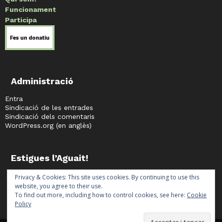
Funcionament
Participa
Administració
Entra
Sindicació de les entrades
Sindicació dels comentaris
WordPress.org (en anglès)
Estigues l’Aguait!
facebook
twitter
instagram
telegram
Privacy & Cookies: This site uses cookies. By continuing to use this
website, you agree to their use.
To find out more, including how to control cookies, see here:
Cookie
Policy