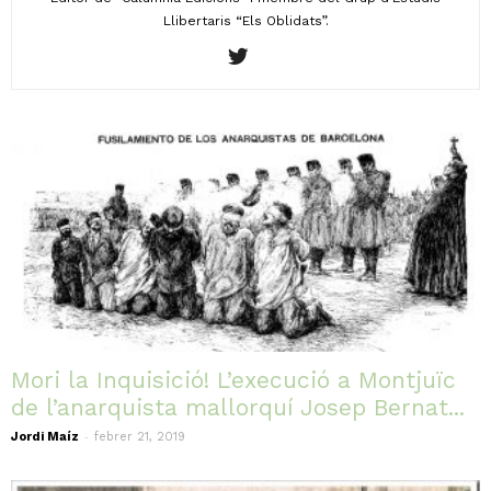
Llibertaris “Els Oblidats”.
Mori la Inquisició! L’execució a Montjuïc
de l’anarquista mallorquí Josep Bernat...
-
Jordi Maíz
febrer 21, 2019