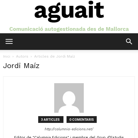
Aguait
Inici
Autors
Articles de Jordi Maíz
Jordi Maíz
3 ARTICLES
0 COMENTARIS
http://calumnia-edicions.net/
Editor de "Calumnia Edicions" i membre del Grup d’Estudis