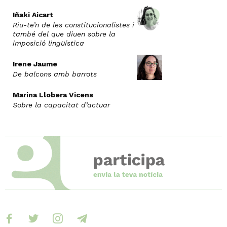
Iñaki Aicart
Riu-te’n de les constitucionalistes i
també del que diuen sobre la
imposició lingüística
Irene Jaume
De balcons amb barrots
Marina Llobera Vicens
Sobre la capacitat d’actuar
facebook
twitter
instagram
telegram