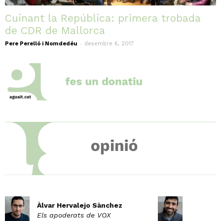
Cuinant la República: primera trobada
de CDR de Mallorca
-
Pere Perelló i Nomdedéu
desembre 6, 2017
Àlvar Hervalejo Sànchez
Els apoderats de VOX