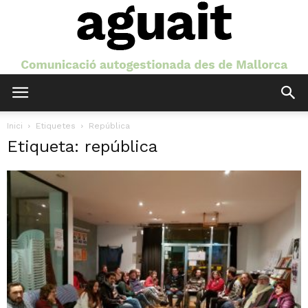
Aguait
Inici
Etiquetes
República
Etiqueta: república