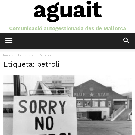
Aguait
Inici
Etiquetes
Petroli
Etiqueta: petroli