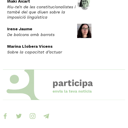
Iñaki Aicart
Riu-te’n de les constitucionalistes i
també del que diuen sobre la
imposició lingüística
Irene Jaume
De balcons amb barrots
Marina Llobera Vicens
Sobre la capacitat d’actuar
facebook
twitter
instagram
telegram